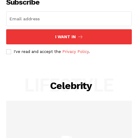
Subscribe
I WANT IN
I've read and accept the
Privacy Policy
.
LIFESTYLE
Celebrity