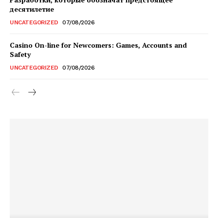
десятилетие
UNCATEGORIZED
07/08/2026
Casino On-line for Newcomers: Games, Accounts and
Safety
UNCATEGORIZED
07/08/2026