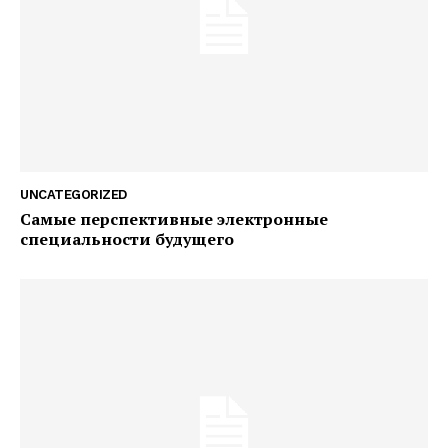
UNCATEGORIZED
Самые перспективные электронные
специальности будущего