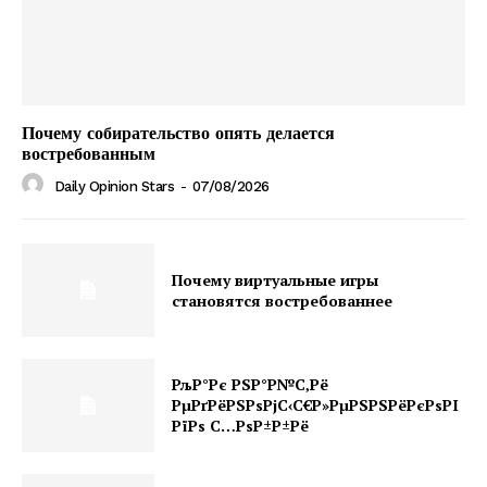
Почему собирательство опять делается
востребованным
Daily Opinion Stars
-
07/08/2026
Почему виртуальные игры
становятся востребованнее
РљР°Рє РЅР°Р№С‚Рё
РµРґРёРЅРѕРјС‹С€Р»РµРЅРЅРёРєРѕРІ
РїРѕ С…РѕР±Р±Рё