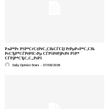
РљР°Рє РЅР°СѓС‡РёС‚СЊСЃСЏ РґРµР»Р°С‚СЊ
РєСЂР°СЃРёРІС‹Рµ СЃРЅРёРјРєРё РЅР°
СЃРјР°СЂС‚С„РѕРЅ
Daily Opinion Stars
-
07/08/2026