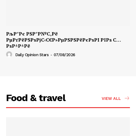
РљР°Рє РЅР°Р№С‚Рё
РµРґРёРЅРѕРјС‹С€Р»РµРЅРЅРёРєРѕРІ РїРѕ С…
РѕР±Р±Рё
Daily Opinion Stars
-
07/08/2026
Food & travel
VIEW ALL