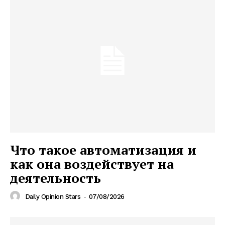
Что такое автоматизация и
как она воздействует на
деятельность
Daily Opinion Stars
-
07/08/2026