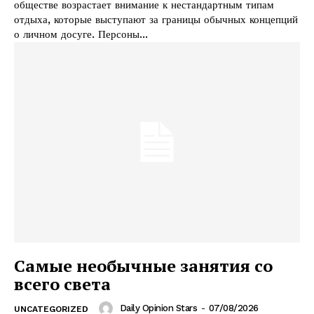
обществе возрастает внимание к нестандартным типам
отдыха, которые выступают за границы обычных концепций
о личном досуге. Персоны...
Самые необычные занятия со
всего света
Daily Opinion Stars
-
07/08/2026
UNCATEGORIZED