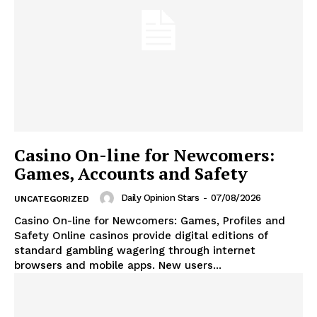
Casino On-line for Newcomers:
Games, Accounts and Safety
Daily Opinion Stars
-
07/08/2026
UNCATEGORIZED
Casino On-line for Newcomers: Games, Profiles and
Safety Online casinos provide digital editions of
standard gambling wagering through internet
browsers and mobile apps. New users...