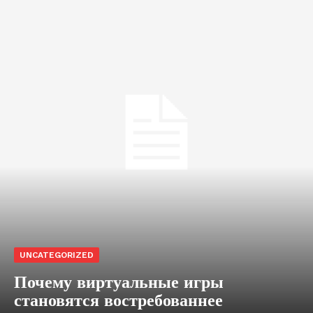
UNCATEGORIZED
Почему виртуальные игры
становятся востребованнее