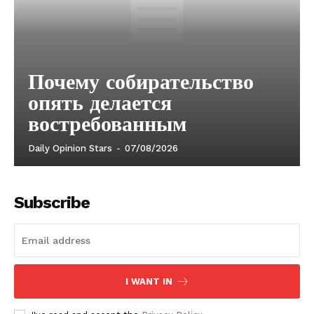
Почему собирательство
опять делается
востребованным
Daily Opinion Stars
-
07/08/2026
Subscribe
I WANT IN