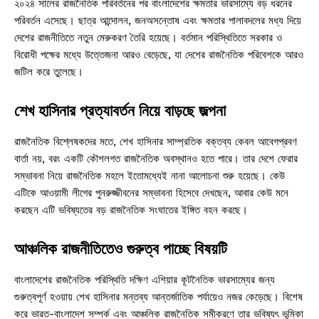
২০২৪ সালের রাজনৈতিক পরিবর্তনের পর বাংলাদেশের ক্ষমতার ভারসাম্যে বড় ধরনের
পরিবর্তন এসেছে। ছাত্র আন্দোলন, জনঅসন্তোষ এবং ক্ষমতার পালাবদলের মধ্য দিয়ে
দেশের রাজনীতিতে নতুন মেরুকরণ তৈরি হয়েছে। বর্তমান পরিস্থিতিতে সরকার ও
বিরোধী পক্ষের মধ্যে উত্তেজনা আরও বেড়েছে, যা দেশের রাজনৈতিক পরিবেশকে আরও
জটিল করে তুলেছে।
শেখ হাসিনার প্রত্যাবর্তন নিয়ে বাড়ছে জল্পনা
রাজনৈতিক বিশ্লেষকদের মতে, শেখ হাসিনার সাম্প্রতিক বক্তব্য কেবল আবেগপ্রবণ
বার্তা নয়, বরং একটি কৌশলগত রাজনৈতিক অবস্থানও হতে পারে। তার দেশে ফেরার
সম্ভাবনা নিয়ে রাজনৈতিক মহলে ইতোমধ্যেই নানা আলোচনা শুরু হয়েছে। কেউ
এটিকে আওয়ামী লীগের পুনরুজ্জীবনের সম্ভাবনা হিসেবে দেখছেন, আবার কেউ মনে
করছেন এটি ভবিষ্যতের বড় রাজনৈতিক সংঘাতের ইঙ্গিত বহন করছে।
আঞ্চলিক রাজনীতিতেও গুরুত্ব পাচ্ছে বিষয়টি
বাংলাদেশের রাজনৈতিক পরিস্থিতি দক্ষিণ এশিয়ার কূটনৈতিক ভারসাম্যের জন্য
গুরুত্বপূর্ণ হওয়ায় শেখ হাসিনার মন্তব্য আন্তর্জাতিক পর্যায়েও নজর কেড়েছে। বিশেষ
করে ভারত-বাংলাদেশ সম্পর্ক এবং আঞ্চলিক রাজনৈতিক সমীকরণে তার ভবিষ্যৎ ভূমিকা