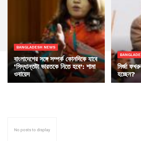
BANGLADESH NEWS
BANGLADE
বাংলাদেশের সঙ্গে সম্পর্ক কোনদিকে যাবে
‘সিদ্ধান্তটা ভারতকে নিতে হবে’: শামা
মির্জা ফখর
ওবায়েদ
হচ্ছেন?
No posts to display