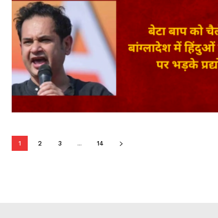
1
2
3
...
14