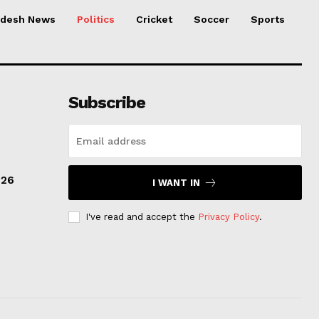
adesh News
Politics
Cricket
Soccer
Sports
Subscribe
I
026
I WANT IN
I've read and accept the
Privacy Policy
.