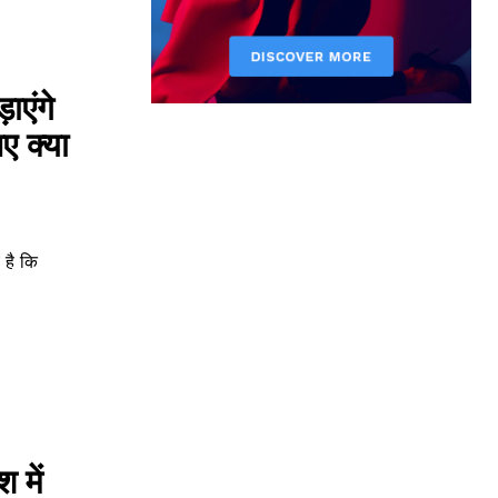
ाएंगे
ए क्या
े है कि
 में