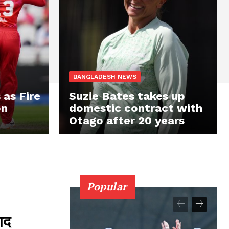
BANGLADESH NEWS
 as Fire
Suzie Bates takes up
on
domestic contract with
Otago after 20 years
Popular
बाद