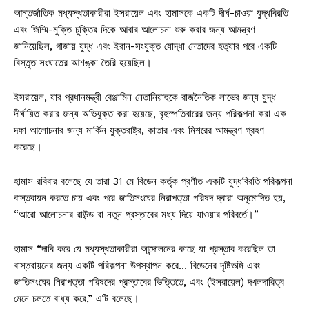
আন্তর্জাতিক মধ্যস্থতাকারীরা ইসরায়েল এবং হামাসকে একটি দীর্ঘ-চাওয়া যুদ্ধবিরতি
এবং জিম্মি-মুক্তি চুক্তির দিকে আবার আলোচনা শুরু করার জন্য আমন্ত্রণ
জানিয়েছিল, গাজায় যুদ্ধ এবং ইরান-সংযুক্ত যোদ্ধা নেতাদের হত্যার পরে একটি
বিস্তৃত সংঘাতের আশঙ্কা তৈরি হয়েছিল।
ইসরায়েল, যার প্রধানমন্ত্রী বেঞ্জামিন নেতানিয়াহুকে রাজনৈতিক লাভের জন্য যুদ্ধ
দীর্ঘায়িত করার জন্য অভিযুক্ত করা হয়েছে, বৃহস্পতিবারের জন্য পরিকল্পনা করা এক
দফা আলোচনার জন্য মার্কিন যুক্তরাষ্ট্র, কাতার এবং মিশরের আমন্ত্রণ গ্রহণ
করেছে।
হামাস রবিবার বলেছে যে তারা 31 মে বিডেন কর্তৃক প্রণীত একটি যুদ্ধবিরতি পরিকল্পনা
বাস্তবায়ন করতে চায় এবং পরে জাতিসংঘের নিরাপত্তা পরিষদ দ্বারা অনুমোদিত হয়,
“আরো আলোচনার রাউন্ড বা নতুন প্রস্তাবের মধ্য দিয়ে যাওয়ার পরিবর্তে।”
হামাস “দাবি করে যে মধ্যস্থতাকারীরা আন্দোলনের কাছে যা প্রস্তাব করেছিল তা
বাস্তবায়নের জন্য একটি পরিকল্পনা উপস্থাপন করে… বিডেনের দৃষ্টিভঙ্গি এবং
জাতিসংঘের নিরাপত্তা পরিষদের প্রস্তাবের ভিত্তিতে, এবং (ইসরায়েল) দখলদারিত্ব
মেনে চলতে বাধ্য করে,” এটি বলেছে।