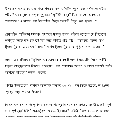
ইসরায়েল বলেছে যে তারা গাজা শহরের আল-তাবিয়ীন স্কুল এবং মসজিদের বাইরে
পরিচালিত যোদ্ধাদের লক্ষ্যবস্তু করে “সুনির্দিষ্ট অস্ত্র” দিয়ে ঘোষণা করেছে যে
“কমপক্ষে 19 হামাস এবং ইসলামিক জিহাদ সন্ত্রাসী নির্মূল করা হয়েছে।”
বেসামরিক প্রতিরক্ষা সংস্থার মুখপাত্র মাহমুদ বাসাল রবিবার বলেছেন যে নিহতদের
শনাক্ত করতে কমপক্ষে দুই দিন সময় লাগতে পারে কারণ “আমাদের অনেক লাশ
টুকরো টুকরো হয়ে গেছে” এবং “বোমায় টুকরো টুকরো বা পুড়িয়ে ফেলা হয়েছে।”
হামাস তার রবিবারের বিবৃতিতে তার ঘোষণার কারণ হিসেবে ইসরায়েলি “আল-তাবিইন
স্কুলে বাস্তুচ্যুতদের বিরুদ্ধে গণহত্যা” এবং “আমাদের জনগণ ও তাদের স্বার্থের প্রতি
আমাদের দায়িত্ব” উল্লেখ করেছে।
গাজায় ইসরায়েলের সামরিক অভিযানে অন্তত ৩৯,৭৯০ জন নিহত হয়েছে, ভূখণ্ডের
স্বাস্থ্য মন্ত্রণালয় জানিয়েছে।
বিডেন বলেছেন যে প্রস্তাবিত রোডম্যাপের প্রথম ধাপে ছয় সপ্তাহ স্থায়ী একটি “পূর্ণ
ও সম্পূর্ণ যুদ্ধবিরতি” অন্তর্ভুক্ত, যেখানে ইসরায়েলি বাহিনী “গাজার সমস্ত জনবহুল