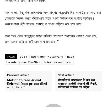
কোথায় যেতে হবে,” তিনি বলেছিলেন।
আল-জালা, কিছু গদি, জামাকাপড় এবং রান্নার পাত্রগুলি পিক-আপ ট্রাকে লোড করা
লোকেদের ভিড়ের মধ্যে পরিবারগুলি তাদের নগণ্য জিনিসপত্র সংগ্রহ করেছিল।
অন্যরা পায়ে হেঁটে রাস্তায় নেমেছে বা গাধার গাড়িতে করে চলে গেছে।
গাজা শহর থেকে বাস্তুচ্যুত মাজদ আইয়াদ বলেছেন: “আমাদের কোথাও যেতে হবে,
এবং আমরা জানি না এটি ভাল বা খারাপ হবে।”
TAGS
2024
aBenjamin Netanyahu
gaza
Israel-Hamas Conflict
latest news
War
Previous article
Next article
Motion to free Arvind
बांग्लादेश में तख्तापलट के बाद अब
Kejriwal from prison filed
भारत पर आतंकी संगठनों की निगाहें,
with the SC
पाकिस्तानी साजिश का अंदेशा