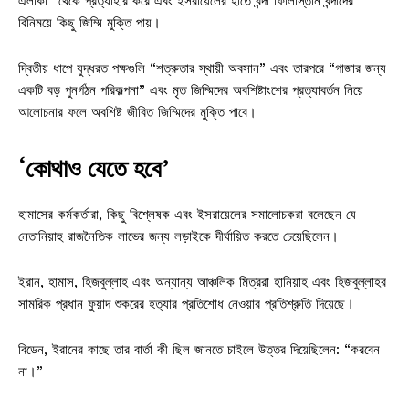
এলাকা” থেকে প্রত্যাহার করে এবং ইসরায়েলের হাতে বন্দী ফিলিস্তিনি বন্দীদের
বিনিময়ে কিছু জিম্মি মুক্তি পায়।
দ্বিতীয় ধাপে যুদ্ধরত পক্ষগুলি “শত্রুতার স্থায়ী অবসান” এবং তারপরে “গাজার জন্য
একটি বড় পুনর্গঠন পরিকল্পনা” এবং মৃত জিম্মিদের অবশিষ্টাংশের প্রত্যাবর্তন নিয়ে
আলোচনার ফলে অবশিষ্ট জীবিত জিম্মিদের মুক্তি পাবে।
‘কোথাও যেতে হবে’
হামাসের কর্মকর্তারা, কিছু বিশ্লেষক এবং ইসরায়েলের সমালোচকরা বলেছেন যে
নেতানিয়াহু রাজনৈতিক লাভের জন্য লড়াইকে দীর্ঘায়িত করতে চেয়েছিলেন।
ইরান, হামাস, হিজবুল্লাহ এবং অন্যান্য আঞ্চলিক মিত্ররা হানিয়াহ এবং হিজবুল্লাহর
সামরিক প্রধান ফুয়াদ শুকরের হত্যার প্রতিশোধ নেওয়ার প্রতিশ্রুতি দিয়েছে।
বিডেন, ইরানের কাছে তার বার্তা কী ছিল জানতে চাইলে উত্তর দিয়েছিলেন: “করবেন
না।”