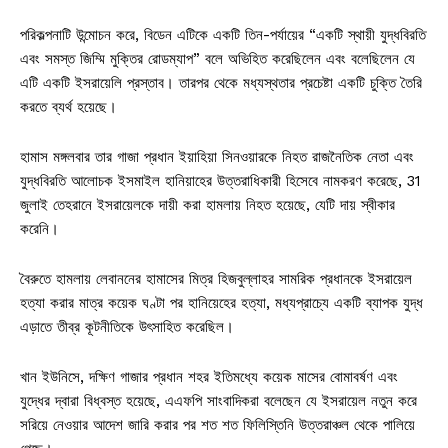
পরিকল্পনাটি উন্মোচন করে, বিডেন এটিকে একটি তিন-পর্যায়ের “একটি স্থায়ী যুদ্ধবিরতি
এবং সমস্ত জিম্মি মুক্তির রোডম্যাপ” বলে অভিহিত করেছিলেন এবং বলেছিলেন যে
এটি একটি ইসরায়েলি প্রস্তাব। তারপর থেকে মধ্যস্থতার প্রচেষ্টা একটি চুক্তি তৈরি
করতে ব্যর্থ হয়েছে।
হামাস মঙ্গলবার তার গাজা প্রধান ইয়াহিয়া সিনওয়ারকে নিহত রাজনৈতিক নেতা এবং
যুদ্ধবিরতি আলোচক ইসমাইল হানিয়াহের উত্তরাধিকারী হিসেবে নামকরণ করেছে, 31
জুলাই তেহরানে ইসরায়েলকে দায়ী করা হামলায় নিহত হয়েছে, যেটি দায় স্বীকার
করেনি।
বৈরুতে হামলায় লেবাননের হামাসের মিত্র হিজবুল্লাহর সামরিক প্রধানকে ইসরায়েল
হত্যা করার মাত্র কয়েক ঘণ্টা পর হানিয়েহের হত্যা, মধ্যপ্রাচ্যে একটি ব্যাপক যুদ্ধ
এড়াতে তীব্র কূটনীতিকে উৎসাহিত করেছিল।
খান ইউনিসে, দক্ষিণ গাজার প্রধান শহর ইতিমধ্যে কয়েক মাসের বোমাবর্ষণ এবং
যুদ্ধের দ্বারা বিধ্বস্ত হয়েছে, এএফপি সাংবাদিকরা বলেছেন যে ইসরায়েল নতুন করে
সরিয়ে নেওয়ার আদেশ জারি করার পর শত শত ফিলিস্তিনি উত্তরাঞ্চল থেকে পালিয়ে