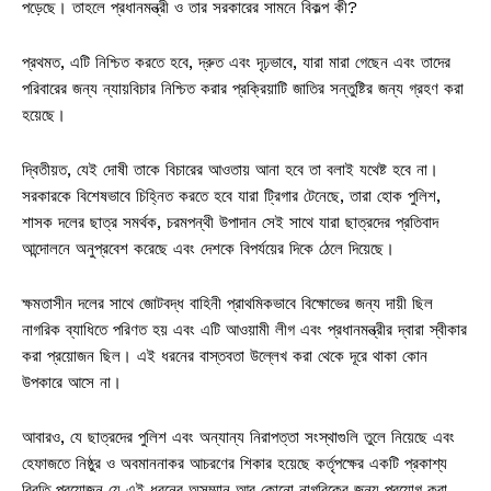
পড়েছে। তাহলে প্রধানমন্ত্রী ও তার সরকারের সামনে বিকল্প কী?
প্রথমত, এটি নিশ্চিত করতে হবে, দ্রুত এবং দৃঢ়ভাবে, যারা মারা গেছেন এবং তাদের
পরিবারের জন্য ন্যায়বিচার নিশ্চিত করার প্রক্রিয়াটি জাতির সন্তুষ্টির জন্য গ্রহণ করা
হয়েছে।
দ্বিতীয়ত, যেই দোষী তাকে বিচারের আওতায় আনা হবে তা বলাই যথেষ্ট হবে না।
সরকারকে বিশেষভাবে চিহ্নিত করতে হবে যারা ট্রিগার টেনেছে, তারা হোক পুলিশ,
শাসক দলের ছাত্র সমর্থক, চরমপন্থী উপাদান সেই সাথে যারা ছাত্রদের প্রতিবাদ
আন্দোলনে অনুপ্রবেশ করেছে এবং দেশকে বিপর্যয়ের দিকে ঠেলে দিয়েছে।
ক্ষমতাসীন দলের সাথে জোটবদ্ধ বাহিনী প্রাথমিকভাবে বিক্ষোভের জন্য দায়ী ছিল
নাগরিক ব্যাধিতে পরিণত হয় এবং এটি আওয়ামী লীগ এবং প্রধানমন্ত্রীর দ্বারা স্বীকার
করা প্রয়োজন ছিল। এই ধরনের বাস্তবতা উল্লেখ করা থেকে দূরে থাকা কোন
উপকারে আসে না।
আবারও, যে ছাত্রদের পুলিশ এবং অন্যান্য নিরাপত্তা সংস্থাগুলি তুলে নিয়েছে এবং
হেফাজতে নিষ্ঠুর ও অবমাননাকর আচরণের শিকার হয়েছে কর্তৃপক্ষের একটি প্রকাশ্য
বিবৃতি প্রয়োজন যে এই ধরনের অসম্মান আর কোনো নাগরিকের জন্য প্রয়োগ করা