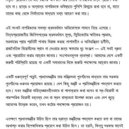
হবে না। ছাত্র ও অন্যান্য নাগরিককে ভবিষ্যতে পুলিশি রিমান্ডে রাখা হবে না, যাতে
তাদের কাছ থেকে নির্যাতনের মাধ্যমে তথ্য আহরণ করা যায়।
এই সংকট নাগরিকদের সমস্ত ক্রমবর্ধমান অভিযোগকে সামনে নিয়ে এসেছে।
নিত্যপ্রয়োজনীয় জিনিসপত্রের ক্রমবর্ধমান মূল্য, সিন্ডিকেটের ক্ষতিকর প্রভাব,
সরকারের প্রায় প্রতিটি শাখায় বিরাজ করছে লাগামহীন ও অনিয়ন্ত্রিত দুর্নীতি,
রাজনৈতিক বিরোধীদের স্থান না দেওয়ার জন্য ক্ষমতার দৃঢ় সংকল্প — এই সবই দ্রুত
এবং প্ররোচিত করার আহ্বান জানায়। সংশোধনমূলক ব্যবস্থা। আমাদের দেশে একটি
জরুরী পরিস্থিতি রয়েছে যা একটি সমাধানের দিকে জরুরি পদক্ষেপের আহ্বান জানায়।
একটি গুরুত্বপূর্ণ পয়েন্ট. প্রধানমন্ত্রীর তার মন্ত্রিসভা পুনর্গঠনের মাধ্যমে তার সরকার
পুনর্গঠনের গুরুতর প্রয়োজন রয়েছে। বেশ কিছু মন্ত্রী ও প্রতিমন্ত্রীকে পদত্যাগ করতে
হবে। যখন মন্ত্রীরা দায়িত্বজ্ঞানহীনভাবে বা পালাক্রমে কথা বলেন বা স্ব-বিরোধী বা
পারস্পরিক বিরোধী বক্তব্য দেন বা স্থল বাস্তবতা উপেক্ষা করেন এবং দেশ জুড়ে
আবেগের উদ্রেক করেন, তখন কঠোর পদক্ষেপের প্রয়োজন হয়।
এতক্ষণে প্রধানমন্ত্রীর উচিত ছিল তার ভ্রান্ত মন্ত্রীদের পদত্যাগ করতে বলা বা তাদের
বরখাস্ত করার বিশেষাধিকার প্রয়োগ করা উচিত ছিল। তা হয়নি, কিন্তু সরকার মানেই