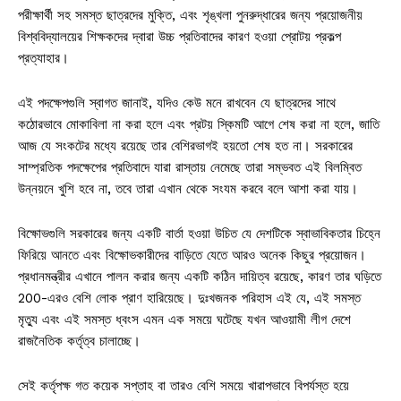
পরীক্ষার্থী সহ সমস্ত ছাত্রদের মুক্তি, এবং শৃঙ্খলা পুনরুদ্ধারের জন্য প্রয়োজনীয়
বিশ্ববিদ্যালয়ের শিক্ষকদের দ্বারা উচ্চ প্রতিবাদের কারণ হওয়া প্রোটয় প্রকল্প
প্রত্যাহার।
এই পদক্ষেপগুলি স্বাগত জানাই, যদিও কেউ মনে রাখবেন যে ছাত্রদের সাথে
কঠোরভাবে মোকাবিলা না করা হলে এবং প্রটয় স্কিমটি আগে শেষ করা না হলে, জাতি
আজ যে সংকটের মধ্যে রয়েছে তার বেশিরভাগই হয়তো শেষ হত না। সরকারের
সাম্প্রতিক পদক্ষেপের প্রতিবাদে যারা রাস্তায় নেমেছে তারা সম্ভবত এই বিলম্বিত
উন্নয়নে খুশি হবে না, তবে তারা এখান থেকে সংযম করবে বলে আশা করা যায়।
বিক্ষোভগুলি সরকারের জন্য একটি বার্তা হওয়া উচিত যে দেশটিকে স্বাভাবিকতার চিহ্নে
ফিরিয়ে আনতে এবং বিক্ষোভকারীদের বাড়িতে যেতে আরও অনেক কিছুর প্রয়োজন।
প্রধানমন্ত্রীর এখানে পালন করার জন্য একটি কঠিন দায়িত্ব রয়েছে, কারণ তার ঘড়িতে
200-এরও বেশি লোক প্রাণ হারিয়েছে। দুঃখজনক পরিহাস এই যে, এই সমস্ত
মৃত্যু এবং এই সমস্ত ধ্বংস এমন এক সময়ে ঘটেছে যখন আওয়ামী লীগ দেশে
রাজনৈতিক কর্তৃত্ব চালাচ্ছে।
সেই কর্তৃপক্ষ গত কয়েক সপ্তাহ বা তারও বেশি সময়ে খারাপভাবে বিপর্যস্ত হয়ে