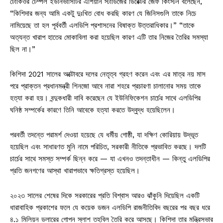
টোকিওর টেম্পল ইউনিভার্সিটির এশিয়ান স্টাডিজের ডিরেক্টর জেফ কিংস্টন বলেছেন,
“কিশিদার জন্য আমি একটু দুঃখিত বোধ করছি কারণ যে জিনিসগুলি তাকে নিচে
নামিয়েছে তা হল পূর্ববর্তী এলডিপি প্রশাসনের বিষাক্ত উত্তরাধিকার।” “তাকে
অত্যন্ত খারাপ হাতের মোকাবিলা করা হয়েছিল কারণ এটি তার নিজের তৈরির সমস্যা
ছিল না।”
কিশিদা 2021 সালের অক্টোবরে দলের নেতৃত্ব গ্রহণ করেন এবং এর মাত্র নয় মাস
পরে প্রাক্তন প্রধানমন্ত্রী শিনজো আবে নারা শহরে প্রচারণা চালানোর সময় তাকে
হত্যা করা হয়। বন্দুকধারী দাবি করেছেন যে ইউনিফিকেশন চার্চের সাথে এলডিপির
ঘনিষ্ঠ সম্পর্কের কারণে তিনি আবেকে হত্যা করতে উদ্বুদ্ধ হয়েছিলেন।
পরবর্তী তদন্তে পরামর্শ দেওয়া হয়েছে যে ধর্মীয় গোষ্ঠী, যা দক্ষিণ কোরিয়ায় উদ্ভূত
হয়েছিল এবং সাধারণত মুনি নামে পরিচিত, সরকারী নীতিকে প্রভাবিত করছে। দলটি
চার্চের সাথে সমস্ত সম্পর্ক ছিন্ন করে — যা এখনও তদন্তাধীন — কিন্তু এলডিপির
প্রতি জনগণের আস্থা খারাপভাবে ক্ষতিগ্রস্ত হয়েছিল।
২০২৩ সালের শেষের দিকে সরকারের প্রতি বিশ্বাস আরও ঝাঁকুনি দিয়েছিল একটি
ধারাবাহিক প্রকাশের ফলে যে কয়েক ডজন এলডিপি রাজনীতিবিদ বছরের পর বছর ধরে
৪.১ মিলিয়ন ডলারের গোপন স্লাশ তহবিল তৈরি করে আসছে। কিশিদা তার মন্ত্রিসভার