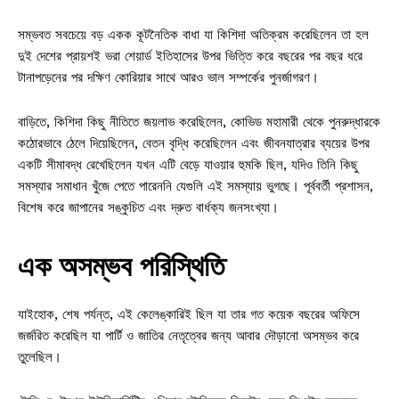
সম্ভবত সবচেয়ে বড় একক কূটনৈতিক বাধা যা কিশিদা অতিক্রম করেছিলেন তা হল
দুই দেশের প্রায়শই ভরা শেয়ার্ড ইতিহাসের উপর ভিত্তি করে বছরের পর বছর ধরে
টানাপড়েনের পর দক্ষিণ কোরিয়ার সাথে আরও ভাল সম্পর্কের পুনর্জাগরণ।
বাড়িতে, কিশিদা কিছু নীতিতে জয়লাভ করেছিলেন, কোভিড মহামারী থেকে পুনরুদ্ধারকে
কঠোরভাবে ঠেলে দিয়েছিলেন, বেতন বৃদ্ধি করেছিলেন এবং জীবনযাত্রার ব্যয়ের উপর
একটি সীমাবদ্ধ রেখেছিলেন যখন এটি বেড়ে যাওয়ার হুমকি ছিল, যদিও তিনি কিছু
সমস্যার সমাধান খুঁজে পেতে পারেননি যেগুলি এই সমস্যায় ভুগছে। পূর্ববর্তী প্রশাসন,
বিশেষ করে জাপানের সঙ্কুচিত এবং দ্রুত বার্ধক্য জনসংখ্যা।
এক অসম্ভব পরিস্থিতি
যাইহোক, শেষ পর্যন্ত, এই কেলেঙ্কারিই ছিল যা তার গত কয়েক বছরের অফিসে
জর্জরিত করেছিল যা পার্টি ও জাতির নেতৃত্বের জন্য আবার দৌড়ানো অসম্ভব করে
তুলেছিল।