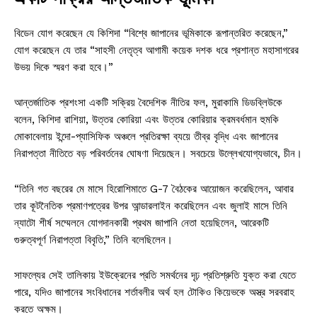
বিডেন যোগ করেছেন যে কিশিদা “বিশ্বে জাপানের ভূমিকাকে রূপান্তরিত করেছেন,”
যোগ করেছেন যে তার “সাহসী নেতৃত্ব আগামী কয়েক দশক ধরে প্রশান্ত মহাসাগরের
উভয় দিকে স্মরণ করা হবে।”
আন্তর্জাতিক প্রশংসা একটি সক্রিয় বৈদেশিক নীতির ফল, মুরাকামি ডিডব্লিউকে
বলেন, কিশিদা রাশিয়া, উত্তর কোরিয়া এবং উত্তর কোরিয়ার ক্রমবর্ধমান হুমকি
মোকাবেলায় ইন্দো-প্যাসিফিক অঞ্চলে প্রতিরক্ষা ব্যয়ে তীব্র বৃদ্ধি এবং জাপানের
নিরাপত্তা নীতিতে বড় পরিবর্তনের ঘোষণা দিয়েছেন। সবচেয়ে উল্লেখযোগ্যভাবে, চীন।
“তিনি গত বছরের মে মাসে হিরোশিমাতে G-7 বৈঠকের আয়োজন করেছিলেন, আবার
তার কূটনৈতিক প্রমাণপত্রের উপর আন্ডারলাইন করেছিলেন এবং জুলাই মাসে তিনি
ন্যাটো শীর্ষ সম্মেলনে যোগদানকারী প্রথম জাপানি নেতা হয়েছিলেন, আরেকটি
গুরুত্বপূর্ণ নিরাপত্তা বিবৃতি,” তিনি বলেছিলেন।
সাফল্যের সেই তালিকায় ইউক্রেনের প্রতি সমর্থনের দৃঢ় প্রতিশ্রুতি যুক্ত করা যেতে
পারে, যদিও জাপানের সংবিধানের শর্তাবলীর অর্থ হল টোকিও কিয়েভকে অস্ত্র সরবরাহ
করতে অক্ষম।