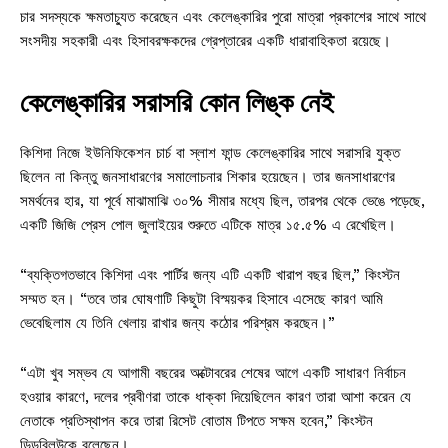
চার সদস্যকে ক্ষমতাচ্যুত করেছেন এবং কেলেঙ্কারির পুরো মাত্রা প্রকাশের সাথে সাথে
সংসদীয় সহকারী এবং হিসাবরক্ষকদের গ্রেপ্তারের একটি ধারাবাহিকতা রয়েছে।
কেলেঙ্কারির সরাসরি কোন লিঙ্ক নেই
কিশিদা নিজে ইউনিফিকেশন চার্চ বা স্লাশ ফান্ড কেলেঙ্কারির সাথে সরাসরি যুক্ত
ছিলেন না কিন্তু জনসাধারণের সমালোচনার শিকার হয়েছেন। তার জনসাধারণের
সমর্থনের হার, যা পূর্বে মাঝামাঝি ৩০% সীমার মধ্যে ছিল, তারপর থেকে ভেঙে পড়েছে,
একটি জিজি প্রেস পোল জুলাইয়ের শুরুতে এটিকে মাত্র ১৫.৫% এ রেখেছিল।
“ব্যক্তিগতভাবে কিশিদা এবং পার্টির জন্য এটি একটি খারাপ বছর ছিল,” কিংস্টন
সম্মত হন। “তবে তার ঘোষণাটি কিছুটা বিস্ময়কর হিসাবে এসেছে কারণ আমি
ভেবেছিলাম যে তিনি খেলায় রাখার জন্য কঠোর পরিশ্রম করছেন।”
“এটা খুব সম্ভব যে আগামী বছরের অক্টোবরের শেষের আগে একটি সাধারণ নির্বাচন
হওয়ার কারণে, দলের প্রবীণরা তাকে ধাক্কা দিয়েছিলেন কারণ তারা আশা করেন যে
নেতাকে প্রতিস্থাপন করে তারা রিসেট বোতাম টিপতে সক্ষম হবেন,” কিংস্টন
ডিডব্লিউকে বলেছেন।