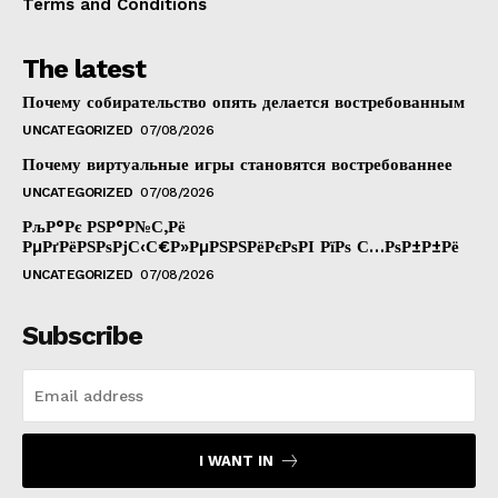
Terms and Conditions
The latest
Почему собирательство опять делается востребованным
UNCATEGORIZED
07/08/2026
Почему виртуальные игры становятся востребованнее
UNCATEGORIZED
07/08/2026
РљР°Рє РЅР°Р№С‚Рё
РµРґРёРЅРѕРјС‹С€Р»РµРЅРЅРёРєРѕРІ РїРѕ С…РѕР±Р±Рё
UNCATEGORIZED
07/08/2026
Subscribe
I WANT IN