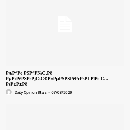
РљР°Рє РЅР°Р№С‚Рё
РµРґРёРЅРѕРјС‹С€Р»РµРЅРЅРёРєРѕРІ РїРѕ С…
РѕР±Р±Рё
Daily Opinion Stars
-
07/08/2026