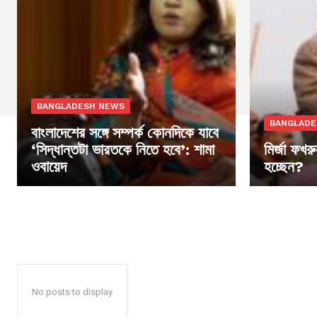
BANGLADESH NEWS
BANGLADE
বাংলাদেশের সঙ্গে সম্পর্ক কোনদিকে যাবে
‘সিদ্ধান্তটা ভারতকে নিতে হবে’: শামা
মির্জা ফখর
ওবায়েদ
হচ্ছেন?
No posts to display