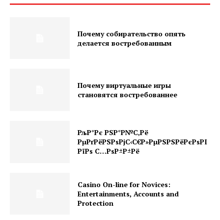
Почему собирательство опять
делается востребованным
Почему виртуальные игры
становятся востребованнее
РљР°Рє РЅР°Р№С‚Рё
РµРґРёРЅРѕРјС‹С€Р»РµРЅРЅРёРєРѕРІ
РїРѕ С…РѕР±Р±Рё
Casino On-line for Novices:
Entertainments, Accounts and
Protection