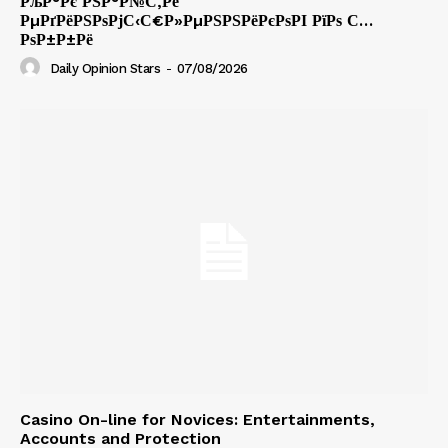
РљР°Рє РЅР°Р№С‚Рё
РµРґРёРЅРѕРјС‹С€Р»РµРЅРЅРёРєРѕРІ РїРѕ С…
РѕР±Р±Рё
Daily Opinion Stars
-
07/08/2026
Casino On-line for Novices: Entertainments,
Accounts and Protection