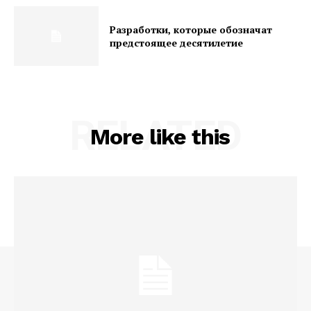
Разработки, которые обозначат
предстоящее десятилетие
RELATED
More like this