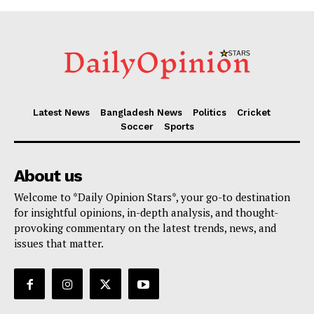
Latest News
Bangladesh News
Politics
Cricket
Soccer
Sports
About us
Welcome to *Daily Opinion Stars*, your go-to destination
for insightful opinions, in-depth analysis, and thought-
provoking commentary on the latest trends, news, and
issues that matter.