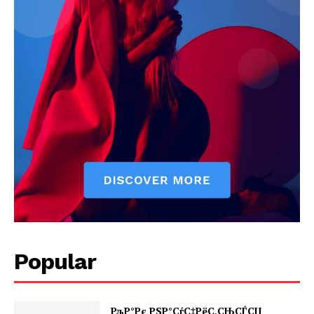
Popular
РљР°Рє РЅР°СѓС‡РёС‚СЊСЃСЏ