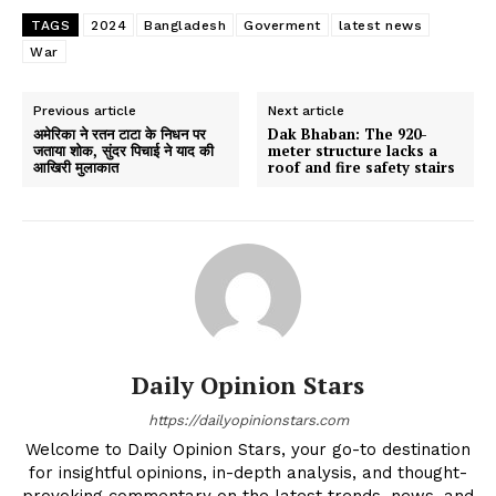
TAGS
2024
Bangladesh
Goverment
latest news
War
Previous article
Next article
अमेरिका ने रतन टाटा के निधन पर
Dak Bhaban: The 920-
जताया शोक, सुंदर पिचाई ने याद की
meter structure lacks a
आखिरी मुलाकात
roof and fire safety stairs
Daily Opinion Stars
https://dailyopinionstars.com
Welcome to Daily Opinion Stars, your go-to destination
for insightful opinions, in-depth analysis, and thought-
provoking commentary on the latest trends, news, and