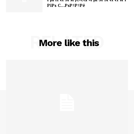
РїРѕ С…РѕР±Р±Рё
RELATED
More like this