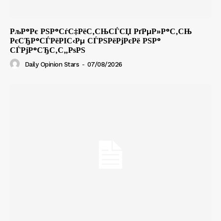
РљР°Рє РЅР°СѓС‡РёС‚СЊСЃСЏ РґРµР»Р°С‚СЊ
РєСЂР°СЃРёРІС‹Рµ СЃРЅРёРјРєРё РЅР°
СЃРјР°СЂС‚С„РѕРЅ
Daily Opinion Stars
-
07/08/2026