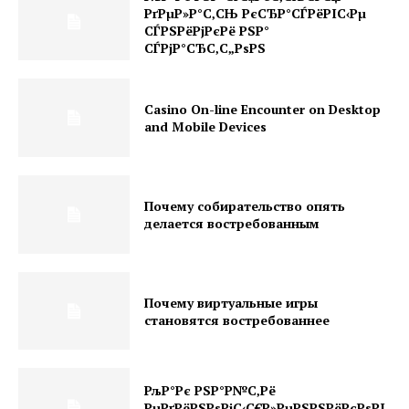
РґРµР»Р°С‚СЊ РєСЂР°СЃРёРІС‹Рµ
СЃРЅРёРјРєРё РЅР°
СЃРјР°СЂС‚С„РѕРЅ
Casino On-line Encounter on Desktop
and Mobile Devices
Почему собирательство опять
делается востребованным
Почему виртуальные игры
становятся востребованнее
РљР°Рє РЅР°Р№С‚Рё
РµРґРёРЅРѕРјС‹С€Р»РµРЅРЅРёРєРѕРІ