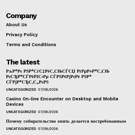
Company
About Us
Privacy Policy
Terms and Conditions
The latest
РљР°Рє РЅР°СѓС‡РёС‚СЊСЃСЏ РґРµР»Р°С‚СЊ
РєСЂР°СЃРёРІС‹Рµ СЃРЅРёРјРєРё РЅР°
СЃРјР°СЂС‚С„РѕРЅ
UNCATEGORIZED
07/08/2026
Casino On-line Encounter on Desktop and Mobile
Devices
UNCATEGORIZED
07/08/2026
Почему собирательство опять делается востребованным
UNCATEGORIZED
07/08/2026