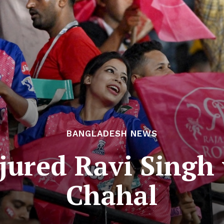
BANGLADESH NEWS
njured Ravi Singh
Chahal