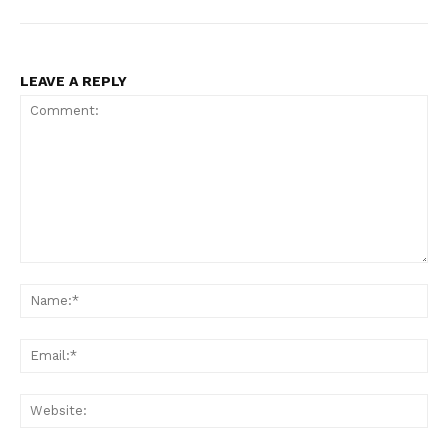
LEAVE A REPLY
Comment:
Na
Ema
Web