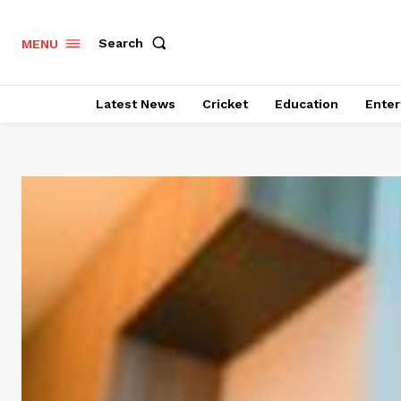
Search
MENU
Latest News
Cricket
Education
Enter