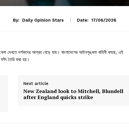
By:
Daily Opinion Stars
Date:
17/06/2026
খেলা দেখতে দর্শকদের আগ্রহ বেড়ে যায়। বাংলাদেশের আইনশৃঙ্খলা বাহিনী বলছে, এই
 ফাঁদ তৈরি করা হয়।
Next article
New Zealand look to Mitchell, Blundell
after England quicks strike