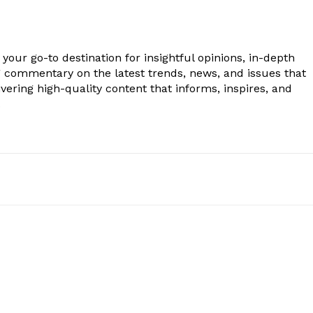
your go-to destination for insightful opinions, in-depth
g commentary on the latest trends, news, and issues that
vering high-quality content that informs, inspires, and
.