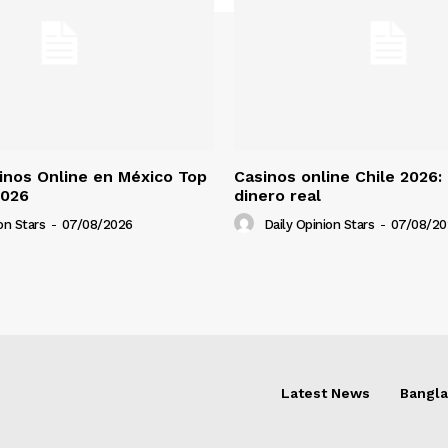
nos Online en México Top
Casinos online Chile 2026:
2026
dinero real
on Stars
-
07/08/2026
Daily Opinion Stars
-
07/08/20
Latest News
Bangl