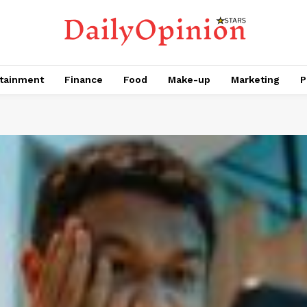
tainment
Finance
Food
Make-up
Marketing
P