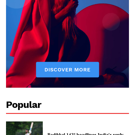
Popular
Padikkal 142* headlines India’s reply