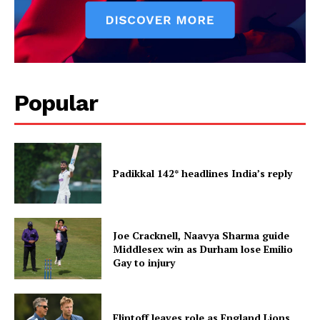
Popular
Padikkal 142* headlines India’s reply
Joe Cracknell, Naavya Sharma guide
Middlesex win as Durham lose Emilio
Gay to injury
Flintoff leaves role as England Lions