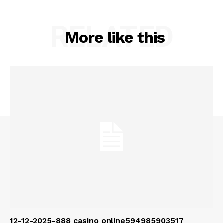
RELATED
More like this
12-12-2025-888 casino online594985903517