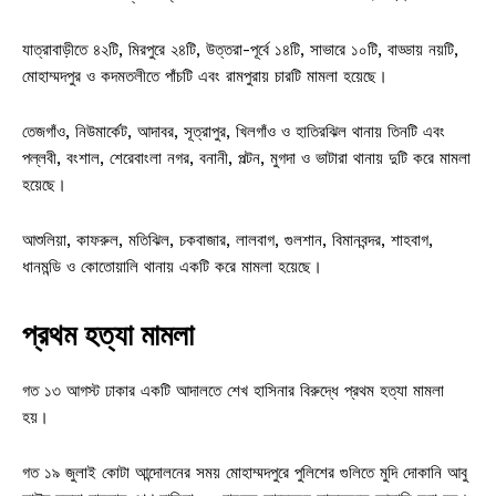
যাত্রাবাড়ীতে ৪২টি, মিরপুরে ২৪টি, উত্তরা-পূর্বে ১৪টি, সাভারে ১০টি, বাড্ডায় নয়টি,
মোহাম্মদপুর ও কদমতলীতে পাঁচটি এবং রামপুরায় চারটি মামলা হয়েছে।
তেজগাঁও, নিউমার্কেট, আদাবর, সূত্রাপুর, খিলগাঁও ও হাতিরঝিল থানায় তিনটি এবং
পল্লবী, বংশাল, শেরেবাংলা নগর, বনানী, পল্টন, মুগদা ও ভাটারা থানায় দুটি করে মামলা
হয়েছে।
আশুলিয়া, কাফরুল, মতিঝিল, চকবাজার, লালবাগ, গুলশান, বিমানবন্দর, শাহবাগ,
ধানমন্ডি ও কোতোয়ালি থানায় একটি করে মামলা হয়েছে।
প্রথম হত্যা মামলা
গত ১৩ আগস্ট ঢাকার একটি আদালতে শেখ হাসিনার বিরুদ্ধে প্রথম হত্যা মামলা
হয়।
গত ১৯ জুলাই কোটা আন্দোলনের সময় মোহাম্মদপুরে পুলিশের গুলিতে মুদি দোকানি আবু