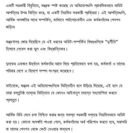
একটি সরকারী বিবৃতিতে, মন্ত্রক স্পষ্ট করেছে যে অভিযোগগুলি প্রাথমিকভাবে অডিট
আপত্তির উপর ভিত্তি করে, যা একটি নিয়মিত সরকারী প্রক্রিয়া। এই আপত্তিগুলি,
আর্থিক অসঙ্গতির সাথে সম্পর্কিত, বর্তমানে পর্যালোচনাধীন এবং কর্মকর্তাদের পেনশন
জড়িত৷
মন্ত্রণালয় জোর দিয়েছিল যে এই ধরনের অডিট-সম্পর্কিত বিষয়গুলিকে “দুর্নীতি”
হিসাবে লেবেল করা ভুল এবং বিভ্রান্তিকর।
দুদকের একজন ঊর্ধ্বতন কর্মকর্তার বরাত দিয়ে প্রতিবেদনে বলা হয়, কর্মকর্তা ও তাদের
পরিবার দেশে ও বিদেশে সম্পদ সংগ্রহ করেছেন।
যাইহোক, মন্ত্রক এই অভিযোগগুলিকে ভিত্তিহীন বলে উড়িয়ে দিয়েছে, এই বলে যে
তারা বস্তুনিষ্ঠ তথ্যের ভিত্তিতে যে কোনও আইনানুগ তদন্তে সহযোগিতা করতে
প্রস্তুত।
আর্থিক বিধি মেনে চলা নিশ্চিত করার জন্য সমস্ত সরকারী দপ্তরে নিয়মিতভাবে অডিট
করা হয়। কোনো অসঙ্গতি পাওয়া গেলে, কর্মকর্তাদের অর্থ পরিশোধ করতে হবে, সরাসরি
বা তাদের পেনশন থেকে কেটে নেওয়ার মাধ্যমে।