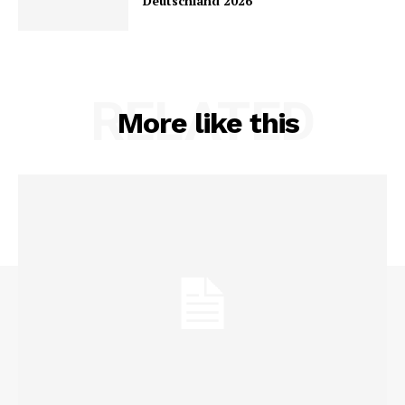
Deutschland 2026
RELATED
More like this