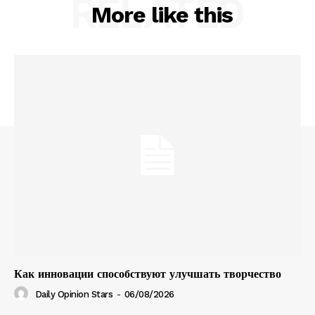
RELATED
More like this
Как инновации способствуют улучшать творчество
Daily Opinion Stars
-
06/08/2026