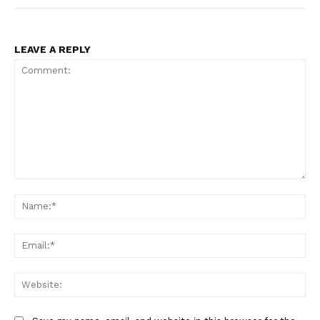
LEAVE A REPLY
Comment:
Na
Ema
Web