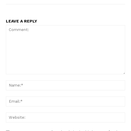
LEAVE A REPLY
Comment:
Na
Ema
Web