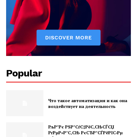
Popular
Что такое автоматизация и как она
воздействует на деятельность
РљР°Рє РЅР°СѓС‡РёС‚СЊСЃСЏ
РґРµР»Р°С‚СЊ РєСЂР°СЃРёРІС‹Рµ