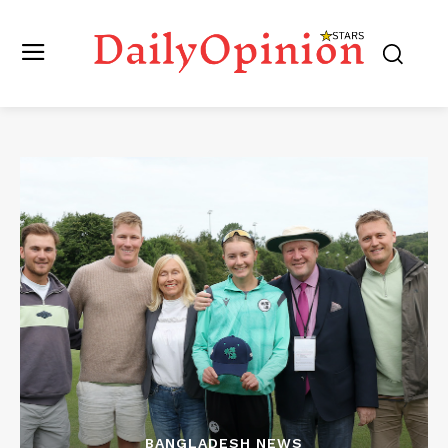
BANGLADESH NEWS