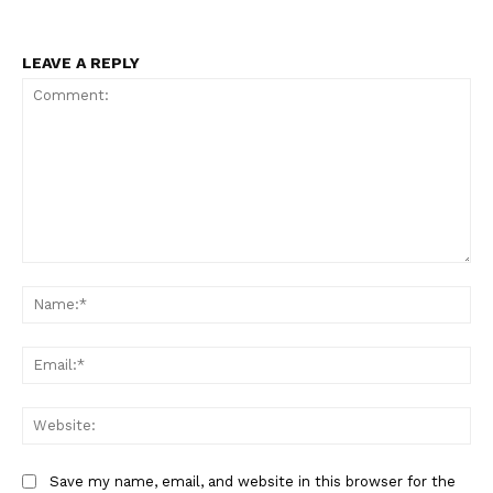
LEAVE A REPLY
Comment:
Na
Ema
Web
Save my name, email, and website in this browser for the