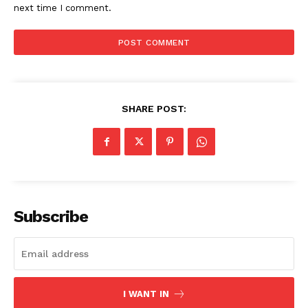
next time I comment.
SHARE POST:
Subscribe
I WANT IN