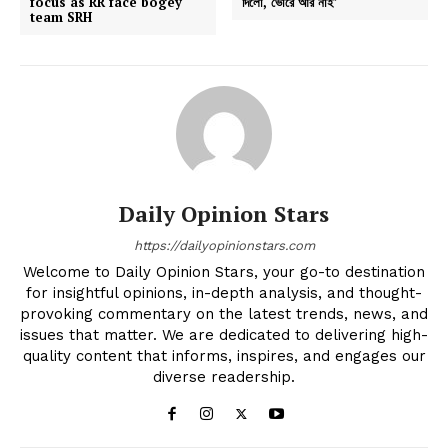
focus as RR face bogey
দিলো, ভোরে আর নাই’
team SRH
Daily Opinion Stars
https://dailyopinionstars.com
Welcome to Daily Opinion Stars, your go-to destination
for insightful opinions, in-depth analysis, and thought-
provoking commentary on the latest trends, news, and
issues that matter. We are dedicated to delivering high-
quality content that informs, inspires, and engages our
diverse readership.