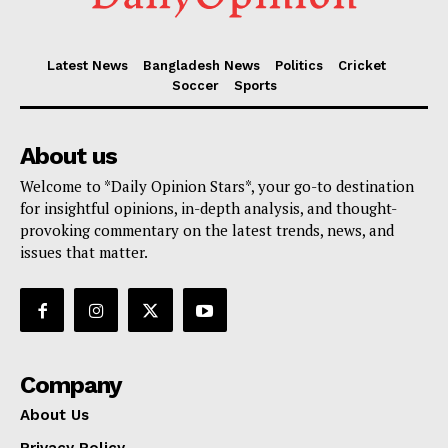
Latest News
Bangladesh News
Politics
Cricket
Soccer
Sports
About us
Welcome to *Daily Opinion Stars*, your go-to destination
for insightful opinions, in-depth analysis, and thought-
provoking commentary on the latest trends, news, and
issues that matter.
Company
About Us
Privacy Policy