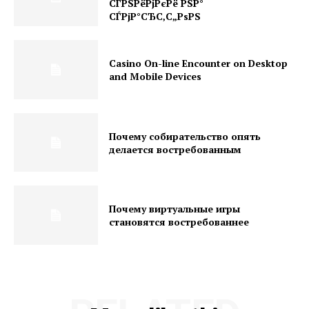
СЃРЅРёРјРєРё РЅР°
СЃРјР°СЂС‚С„РѕРЅ
Casino On-line Encounter on Desktop
and Mobile Devices
Почему собирательство опять
делается востребованным
Почему виртуальные игры
становятся востребованнее