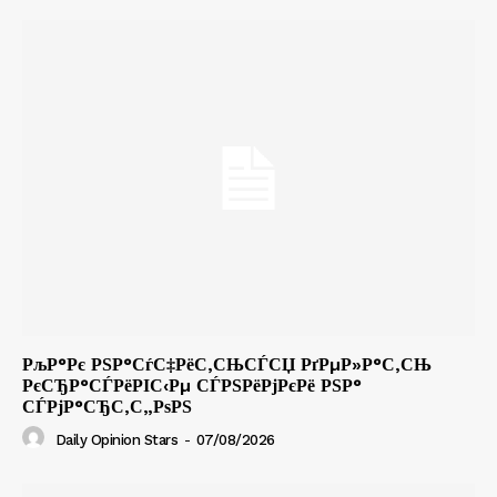
РљР°Рє РЅР°СѓС‡РёС‚СЊСЃСЏ РґРµР»Р°С‚СЊ
РєСЂР°СЃРёРІС‹Рµ СЃРЅРёРјРєРё РЅР°
СЃРјР°СЂС‚С„РѕРЅ
Daily Opinion Stars
-
07/08/2026