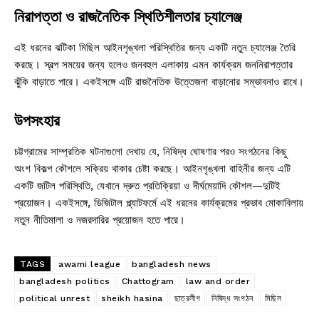
নিরাপত্তা ও রাজনৈতিক স্থিতিশীলতার চ্যালেঞ্জ
এই ধরনের ঝটিকা মিছিল আইনশৃঙ্খলা পরিস্থিতির জন্য একটি নতুন চ্যালেঞ্জ তৈরি
করছে। স্বল্প সময়ের জন্য হলেও জনবহুল এলাকায় এমন কার্যক্রম জননিরাপত্তার
ঝুঁকি বাড়াতে পারে। একইসঙ্গে এটি রাজনৈতিক উত্তেজনা বাড়ানোর সম্ভাবনাও রাখে।
উপসংহার
চট্টগ্রামের সাম্প্রতিক ঘটনাগুলো দেখায় যে, নিষিদ্ধ ঘোষণার পরও সংগঠনের কিছু
অংশ বিকল্প কৌশলে সক্রিয় থাকার চেষ্টা করছে। আইনশৃঙ্খলা বাহিনীর জন্য এটি
একটি জটিল পরিস্থিতি, যেখানে দ্রুত প্রতিক্রিয়া ও দীর্ঘমেয়াদি কৌশল—দুটিই
প্রয়োজন। একইসঙ্গে, ডিজিটাল প্ল্যাটফর্মে এই ধরনের কার্যক্রমের প্রভাব মোকাবিলায়
নতুন নীতিমালা ও নজরদারির প্রয়োজন হতে পারে।
TAGS
awami league
bangladesh news
bangladesh politics
Chattogram
law and order
political unrest
sheikh hasina
ছাত্রলীগ
নিষিদ্ধ সংগঠন
মিছিল