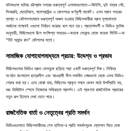
ঘটনাগুলো ঘটেছে চট্টগ্রাম নগরের গুরুত্বপূর্ণ এলাকাগুলোতে—জিইসি, দুই নম্বর গেট,
সিআরবি, মেহেদিবাগ, পলোগ্রাউন্ড ও ষোলশহর কর্ণফুলী মার্কেট। এসব স্থান শহরের
ব্যস্ত ও কৌশলগতভাবে গুরুত্বপূর্ণ অঞ্চল হওয়ায় মিছিলকারীরা দ্রুত দৃশ্যমানতা
অর্জনের লক্ষ্যেই এগুলো নির্বাচন করেছে বলে মনে হয়। প্রত্যক্ষদর্শী ও ভিডিও ফুটেজ
অনুযায়ী, মিছিলগুলো ছিল সংক্ষিপ্ত সময়ের—কয়েক সেকেন্ড থেকে কয়েক মিনিট—যা
“হিট অ্যান্ড রান” কৌশলের মতো।
সামাজিক যোগাযোগমাধ্যমে প্রচার: উদ্দেশ্য ও প্রভাব
মিছিলগুলোর ভিডিও দ্রুত ফেসবুকে ছড়িয়ে পড়া একটি গুরুত্বপূর্ণ দিক। নিষিদ্ধ
সংগঠন বাংলাদেশ ছাত্রলীগ এবং আওয়ামী লীগ-সমর্থিত পেজগুলো থেকে এসব ভিডিও
শেয়ার করা হয়। এতে বোঝা যায়, মিছিলের প্রকৃত লক্ষ্য কেবল মাঠে উপস্থিতি নয়,
বরং ডিজিটাল স্পেসে নিজেদের সক্রিয়তা প্রদর্শন। এই প্রবণতা রাজনৈতিক প্রচারের
নতুন রূপ হিসেবে দেখা যেতে পারে।
রাজনৈতিক বার্তা ও নেতৃত্বের প্রতি সমর্থন
ভিডিওগুলোতে মিছিলকারীদের শেখ হাসিনা-র প্রতি সমর্থনসূচক স্লোগান দিতে দেখা