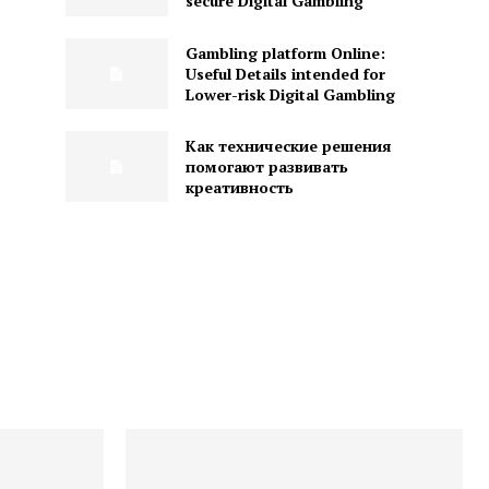
secure Digital Gambling
Gambling platform Online:
Useful Details intended for
Lower-risk Digital Gambling
Как технические решения
помогают развивать
креативность