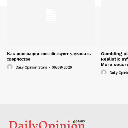
Как инновации способствуют улучшать
Gambling pl
творчество
Realistic I
More secure
Daily Opinion Stars
-
06/08/2026
Daily Opini