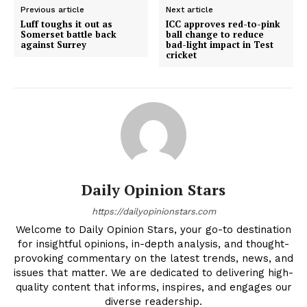
Previous article
Next article
Luff toughs it out as
ICC approves red-to-pink
Somerset battle back
ball change to reduce
against Surrey
bad-light impact in Test
cricket
Daily Opinion Stars
https://dailyopinionstars.com
Welcome to Daily Opinion Stars, your go-to destination
for insightful opinions, in-depth analysis, and thought-
provoking commentary on the latest trends, news, and
issues that matter. We are dedicated to delivering high-
quality content that informs, inspires, and engages our
diverse readership.