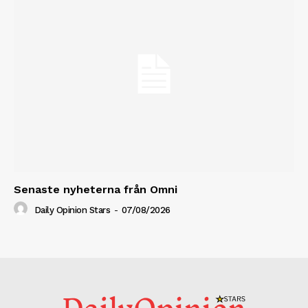
Senaste nyheterna från Omni
Daily Opinion Stars
-
07/08/2026