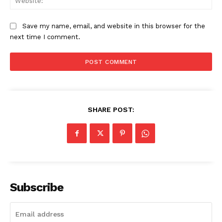
Save my name, email, and website in this browser for the
next time I comment.
SHARE POST:
Subscribe