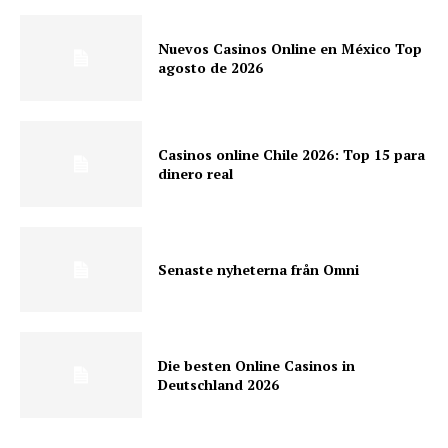
Nuevos Casinos Online en México Top
agosto de 2026
Casinos online Chile 2026: Top 15 para
dinero real
Senaste nyheterna från Omni
Die besten Online Casinos in
Deutschland 2026