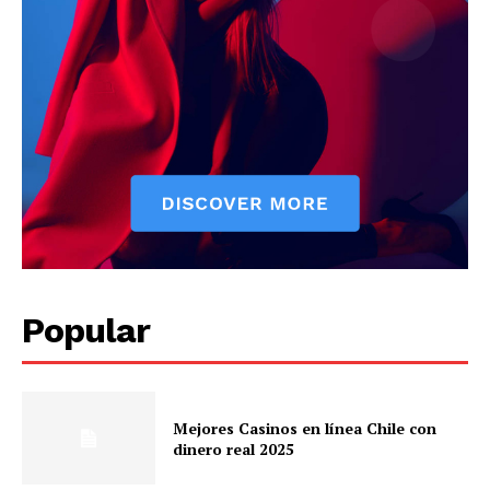
Popular
Mejores Casinos en línea Chile con
dinero real 2025