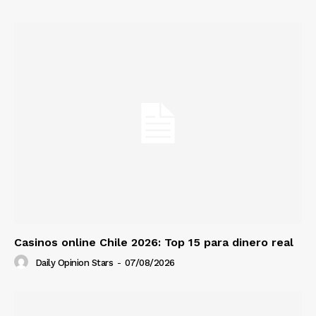
Casinos online Chile 2026: Top 15 para dinero real
Daily Opinion Stars
-
07/08/2026