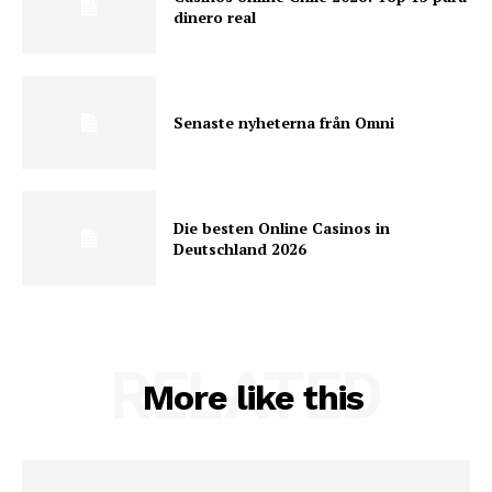
dinero real
Senaste nyheterna från Omni
Die besten Online Casinos in
Deutschland 2026
RELATED
More like this