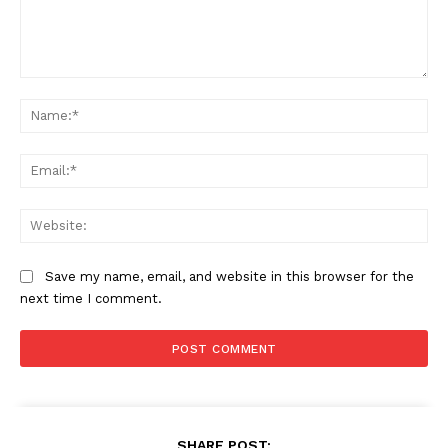
Comment:
Na
Ema
Web
Save my name, email, and website in this browser for the
next time I comment.
SHARE POST: