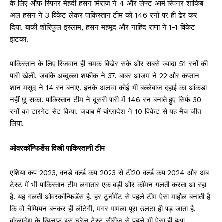
के लिए ऑफ स्पिनर मेहदी हसन मिराज ने 4 और लेफ्ट आर्म स्पिनर शाकिब
अल हसन ने 3 विकेट लेकर पाकिस्तान टीम को 146 रनों पर ही ढेर कर
दिया. बाकी शोरिफुल इस्लाम, हसन महमूद और नाहिद राणा ने 1-1 विकेट
झटका.
पाकिस्तान के लिए रिजवान ही चमक बिखेर सके और सबसे ज्यादा 51 रनों की
पारी खेली. जबकि अब्दुल्ला शफीक ने 37, बाबर आजम ने 22 और कप्तान
शान मसूद ने 14 रन बनाए. इनके अलावा कोई भी बल्लेबाज दहाई का आंकड़ा
नहीं छू सका. पाकिस्तान टीम ने दूसरी पारी में 146 रन बनाते हुए सिर्फ 30
रनों का टारगेट सेट किया. जवाब में बांग्लादेश ने 10 विकेट से यह मैच जीत
लिया.
ओवरकॉन्फिडेंस दिखी पाकिस्तानी टीम
एशिया कप 2023, वनडे वर्ल्ड कप 2023 से टी20 वर्ल्ड कप 2024 और अब
टेस्ट में भी पाकिस्तान टीम लगातार एक बड़ी और कॉमन गलती करता आ रहा
है. यह गलती ओवरकॉन्फिडेंस है. हर टूर्नामेंट से पहले टीम ऐसा माहौल बनाती है
कि वो चैम्पियन बनकर ही लौटेगी, मगर मामला पूरा उलटा ही पड़ जाता है.
बांग्लादेश के खिलाफ इस घरेलू टेस्ट सीरीज से पहले भी ऐसा ही हुआ.