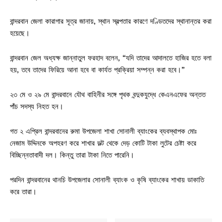
বান্দরবান জেলা কারাগার সূত্র জানায়, স্থান স্বল্পতার কারণে দণ্ডিতদের স্থানান্তর করা
হয়েছে।
বান্দরবান জেল অধ্যক্ষ জান্নাতুল ফরহাদ বলেন, “যদি তাদের আদালতে হাজির হতে বলা
হয়, তবে তাদের ফিরিয়ে আনা হবে বা কার্যত প্রক্রিয়া সম্পন্ন করা হবে।”
২৩ মে ও ২৯ মে বান্দরবানে যৌথ বাহিনীর সঙ্গে পৃথক বন্দুকযুদ্ধে কেএনএফের অন্তত
পাঁচ সদস্য নিহত হন।
গত ২ এপ্রিল বান্দরবানের রুমা উপজেলা শাখা সোনালী ব্যাংকের ব্যবস্থাপক মোঃ
নেজাম উদ্দিনকে অপহরণ করে শাখার ভল্ট থেকে দেড় কোটি টাকা লুটের চেষ্টা করে
বিচ্ছিন্নতাবাদী দল। কিন্তু তারা টাকা নিতে পারেনি।
পরদিন বান্দরবানের থানচি উপজেলার সোনালী ব্যাংক ও কৃষি ব্যাংকের শাখায় ডাকাতি
করে তারা।