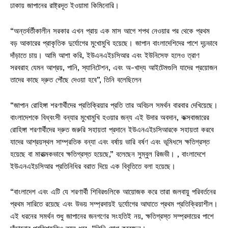
ঢাকায় জাপানের রাষ্ট্রদূত ইওয়ামা কিমিনোরি।
“অন্তর্বর্তীকালীন সরকার এখন প্রায় এক মাস আগে শপথ নেওয়ার পর থেকে প্রথম
বড় আকারের প্রাকৃতিক দুর্যোগের মুখোমুখি হয়েছে। জাপান বাংলাদেশিদের পাশে দৃঢ়ভাবে
দাঁড়াতে চায়। আমি আশা করি, ইউএনএইচসিআর এবং ইউনিসেফ হলেও ত্রাণ
সরবরাহ যেমন আশ্রয়, পানি, স্যানিটেশন, এবং অ-খাদ্য আইটেমগুলি যাদের প্রয়োজন
তাদের কাছে দ্রুত পৌঁছে দেওয়া হবে”, তিনি বলেছিলেন
“জাপান রোহিঙ্গা শরণার্থীদের প্রতিক্রিয়ার প্রতি তার অবিচল সমর্থন বারবার দেখিয়েছে।
বাংলাদেশকে বিধ্বংসী বন্যার মুখোমুখি হওয়ার জন্য এই উদার অবদান, কক্সবাজারের
রোহিঙ্গা শরণার্থীদের দ্রুত জরুরি সহায়তা প্রদানে ইউএনএইচসিআরকে সহায়তা করবে
যাদের আশ্রয়স্থল সাম্প্রতিক বন্যা এবং বর্ষায় ভারি বর্ষণ এবং ভূমিধসে ক্ষতিগ্রস্ত
হয়েছে বা মারাত্মকভাবে ক্ষতিগ্রস্ত হয়েছে,” বলেছেন সুম্বুল রিজভী। , বাংলাদেশে
ইউএনএইচসিআর প্রতিনিধির বরাত দিয়ে এক বিবৃতিতে বলা হয়েছে।
“বাংলাদেশ এবং এটি যে শরণার্থী শিবিরগুলিকে আয়োজক করে তারা জলবায়ু পরিবর্তনের
প্রথম সারিতে রয়েছে এবং উভয় সম্প্রদায়ই দুর্যোগের আঘাতে প্রথম প্রতিক্রিয়াশীল।
এই ধরনের সমর্থন শুধু জাপানের জনগণের সংহতিই নয়, ক্ষতিগ্রস্ত সম্প্রদায়ের পাশে