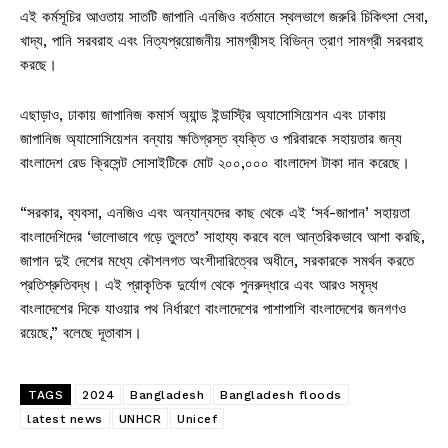
এই কর্মসূচির আওতায় সাতটি জাপানি এনজিও বর্তমানে স্থলভাগে জরুরি চিকিৎসা সেবা,
খাদ্য, পানি সরবরাহ এবং নিত্যপ্রয়োজনীয় সামগ্রীসহ বিভিন্ন ত্রাণ সামগ্রী সরবরাহ
করছে।
এছাড়াও, ঢাকায় জাপানিজ কমার্স অ্যান্ড ইন্ডাস্ট্রি অ্যাসোসিয়েশন এবং ঢাকায়
জাপানিজ অ্যাসোসিয়েশন বন্যায় ক্ষতিগ্রস্ত ব্যক্তি ও পরিবারকে সহায়তার জন্য
বাংলাদেশ রেড ক্রিসেন্ট সোসাইটিকে মোট ২০০,০০০ বাংলাদেশ টাকা দান করেছে।
“সরকার, ব্যবসা, এনজিও এবং অন্যান্যদের কাছ থেকে এই ‘সর্ব-জাপান’ সহায়তা
বাংলাদেশিদের ‘ভালোভাবে গড়ে তুলতে’ সাহায্য করবে বলে আন্তরিকভাবে আশা করছি,
জাপান দুই দেশের মধ্যে কৌশলগত অংশীদারিত্বের অধীনে, সরকারকে সমর্থন করতে
প্রতিশ্রুতিবদ্ধ। এই প্রাকৃতিক দুর্যোগ থেকে পুনরুদ্ধারে এবং আরও সমৃদ্ধ
বাংলাদেশের দিকে যাওয়ার পথ নির্ধারণে বাংলাদেশের পাশাপাশি বাংলাদেশের জনগণও
রয়েছে,” বলেছে দূতাবাস।
TAGS
2024
Bangladesh
Bangladesh floods
latest news
UNHCR
Unicef