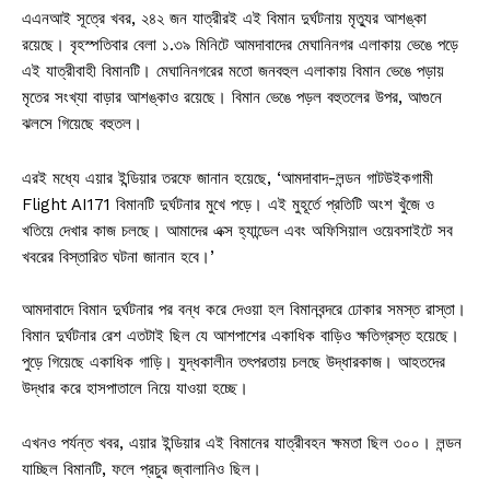
এএনআই সূত্রে খবর, ২৪২ জন যাত্রীরই এই বিমান দুর্ঘটনায় মৃত্যুর আশঙ্কা
রয়েছে। বৃহস্পতিবার বেলা ১.৩৯ মিনিটে আমদাবাদের মেঘানিনগর এলাকায় ভেঙে পড়ে
এই যাত্রীবাহী বিমানটি। মেঘানিনগরের মতো জনবহুল এলাকায় বিমান ভেঙে পড়ায়
মৃতের সংখ্যা বাড়ার আশঙ্কাও রয়েছে। বিমান ভেঙে পড়ল বহুতলের উপর, আগুনে
ঝলসে গিয়েছে বহুতল।
এরই মধ্যে এয়ার ইন্ডিয়ার তরফে জানান হয়েছে, ‘আমদাবাদ-লন্ডন গাটউইকগামী
Flight AI171 বিমানটি দুর্ঘটনার মুখে পড়ে। এই মুহূর্তে প্রতিটি অংশ খুঁজে ও
খতিয়ে দেখার কাজ চলছে। আমাদের এক্স হ্যান্ডেল এবং অফিসিয়াল ওয়েবসাইটে সব
খবরের বিস্তারিত ঘটনা জানান হবে।’
আমদাবাদে বিমান দুর্ঘটনার পর বন্ধ করে দেওয়া হল বিমানবন্দরে ঢোকার সমস্ত রাস্তা।
বিমান দুর্ঘটনার রেশ এতটাই ছিল যে আশপাশের একাধিক বাড়িও ক্ষতিগ্রস্ত হয়েছে।
পুড়ে গিয়েছে একাধিক গাড়ি। যুদ্ধকালীন তৎপরতায় চলছে উদ্ধারকাজ। আহতদের
উদ্ধার করে হাসপাতালে নিয়ে যাওয়া হচ্ছে।
এখনও পর্যন্ত খবর, এয়ার ইন্ডিয়ার এই বিমানের যাত্রীবহন ক্ষমতা ছিল ৩০০। লন্ডন
যাচ্ছিল বিমানটি, ফলে প্রচুর জ্বালানিও ছিল।