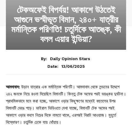
টেকঅফেই বিপর্যয়! আকাশে উঠতেই
আগুনে ভস্মীভূত বিমান, ২৪০+ যাত্রীর
মর্মান্তিক পরিণতি! চতুর্দিকে আতঙ্ক, কী
বলল এয়ার ইন্ডিয়া?
By:
Daily Opinion Stars
13/06/2025
Date:
আমদাবাদ:
উড়ান যাত্রার এক মর্মান্তিক পরিণটি। আমদাবাদ থেকে লন্ডনের উদ্দেশে
২৪২ জনকে নিয়ে রওনা দিয়েছিল বিমানটি। কিন্তু টেক অফের পরই ভয়ঙ্কর দুর্ঘটনা।
প্রাথমিকভাবে মনে করা হচ্ছে, আকাশে ওড়ার কিছুক্ষণের মধ্যেই বহুতলের উপর
বিমানটি ভেঙে পড়ে। ভাইরাল ভিডিওতে দেখা যাচ্ছে, বিমানটি টেক অফের পরই
আকাশে ওড়ার বদলে নিচের দিকে নামতে থাকে, এরপরই বিরাট আওয়াজ। মুহূর্তে
বিস্ফোরণ। চতুর্দিক ঢেকে যায় ধোঁয়ায়।