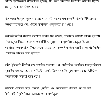
হিসাবে ব্যাপকভাবে সমালোচিত হয়েছে, যা একটি উদীয়মান ডিজিটাল অর্থনীতি হিসাবে
এর সুনামকে কলঙ্কিত করেছে।
বিশেষজ্ঞরা উদ্বেগ প্রকাশ করেছেন যে এই ধরনের পদক্ষেপগুলি বিদেশী বিনিয়োগকে
নিরুৎসাহিত করে এবং খাতের সামগ্রিক প্রবৃদ্ধিতে বাধা দেয়।
অন্তর্বর্তীকালীন সরকার ঘটনাটির তদন্ত শুরু করেছে, আইসিটি উপদেষ্টা নাহিদ ইসলাম
সিদ্ধান্তের পিছনে কারণ ও জবাবদিহিতা মূল্যায়নের প্রচেষ্টার নেতৃত্ব দিয়েছেন।
প্রাথমিক অনুসন্ধানে ইঙ্গিত দেওয়া হয়েছে যে, তৎকালীন প্রধানমন্ত্রীর সরাসরি নির্দেশে
শাটডাউন কার্যকর করা হয়েছিল।
যদিও ইন্টারনেট দীর্ঘদিন ধরে আধুনিক সংযোগ এবং অর্থনৈতিক প্রবৃদ্ধির স্তম্ভ হিসাবে
প্রচারিত হয়েছে, 2024 শাটডাউন রাজনৈতিক সংকটের মুখে বাংলাদেশের ডিজিটাল
অবকাঠামোর ভঙ্গুরতা তুলে ধরে।
আইসিটি সেক্টরের জন্য, আস্থা পুনর্গঠন এবং নিরবচ্ছিন্ন পরিষেবা নিশ্চিত করা
দীর্ঘমেয়াদী স্থিতিশীলতা অর্জনের জন্য সর্বোত্তম।