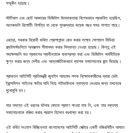
সম্মুখীন হয়েছে।
স্টার্টআপ এবং ছোট আকারের ডিজিটাল উদ্যোক্তারা বিশেষভাবে প্রভাবিত হয়েছিল,
অনেকগুলি রিপোর্টিং বিপত্তি যা থেকে পুনরুদ্ধারে কয়েক বছর সময় লাগতে পারে।
এছাড়া, সরকার বিরোধী কথিত প্রোপাগান্ডা রোধ করার লক্ষ্যে সোশ্যাল মিডিয়া
প্ল্যাটফর্মগুলিতে অ্যাক্সেস সীমাবদ্ধ করার সিদ্ধান্ত নেওয়া হয়েছে। কিন্তু এই
পদক্ষেপগুলি মত প্রকাশের স্বাধীনতাকে বাধাগ্রস্ত করা এবং ডিজিটাল অর্থনীতিকে
ক্ষুণ্ন করার জন্য দেশীয় এবং আন্তর্জাতিকভাবে ব্যাপক সমালোচনার জন্ম দিয়েছে।
প্রাক্তন আইসিটি প্রতিমন্ত্রী জুনাইদ আহমেদ পলক বিক্ষোভকারীদের দ্বারা ডেটা
ট্রান্সমিশন লাইনের ক্ষতির দাবি নিয়ে শাটডাউনকে ন্যায্যতা দেওয়ার জন্য তদন্তের
মুখোমুখি হন।
পরে তদন্তে এই ধরনের ঘটনার কোনো প্রমাণ পাওয়া যায় নি, এবং তার বক্তব্য
সমালোচনাকে বঞ্চিত করার প্রয়াস হিসেবে বরখাস্ত করা হয়।
এই বর্ধিত সংযোগ বিচ্ছিন্নতা বাংলাদেশের আইসিটি সেক্টরে একটি নজিরবিহীন আঘাত