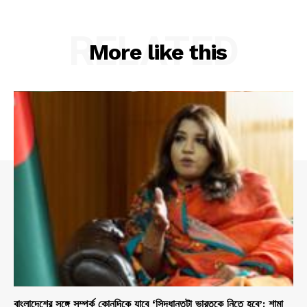
RELATED
More like this
বাংলাদেশের সঙ্গে সম্পর্ক কোনদিকে যাবে ‘সিদ্ধান্তটা ভারতকে নিতে হবে’: শামা