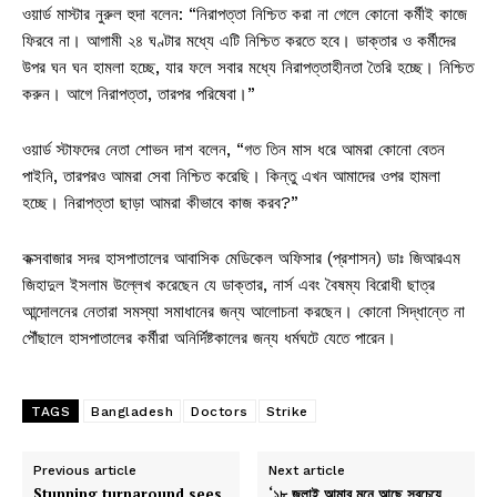
ওয়ার্ড মাস্টার নুরুল হুদা বলেন: “নিরাপত্তা নিশ্চিত করা না গেলে কোনো কর্মীই কাজে
ফিরবে না। আগামী ২৪ ঘণ্টার মধ্যে এটি নিশ্চিত করতে হবে। ডাক্তার ও কর্মীদের
উপর ঘন ঘন হামলা হচ্ছে, যার ফলে সবার মধ্যে নিরাপত্তাহীনতা তৈরি হচ্ছে। নিশ্চিত
করুন। আগে নিরাপত্তা, তারপর পরিষেবা।”
ওয়ার্ড স্টাফদের নেতা শোভন দাশ বলেন, “গত তিন মাস ধরে আমরা কোনো বেতন
পাইনি, তারপরও আমরা সেবা নিশ্চিত করেছি। কিন্তু এখন আমাদের ওপর হামলা
হচ্ছে। নিরাপত্তা ছাড়া আমরা কীভাবে কাজ করব?”
কক্সবাজার সদর হাসপাতালের আবাসিক মেডিকেল অফিসার (প্রশাসন) ডাঃ জিআরএম
জিহাদুল ইসলাম উল্লেখ করেছেন যে ডাক্তার, নার্স এবং বৈষম্য বিরোধী ছাত্র
আন্দোলনের নেতারা সমস্যা সমাধানের জন্য আলোচনা করছেন। কোনো সিদ্ধান্তে না
পৌঁছালে হাসপাতালের কর্মীরা অনির্দিষ্টকালের জন্য ধর্মঘটে যেতে পারেন।
TAGS
Bangladesh
Doctors
Strike
Previous article
Next article
Stunning turnaround sees
‘১৮ জুলাই আমার মনে আছে সবচেয়ে