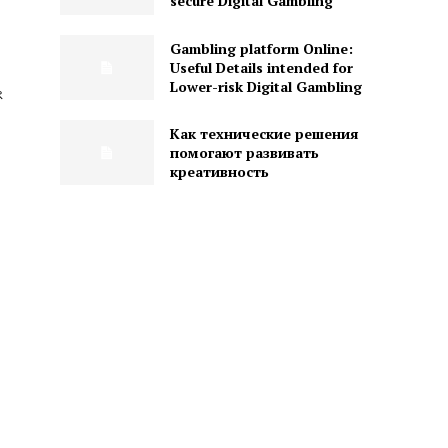
secure Digital Gambling
Gambling platform Online:
Useful Details intended for
Lower-risk Digital Gambling
ং
Как технические решения
помогают развивать
креативность