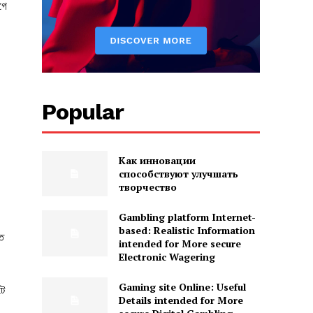
গে
Popular
Как инновации
способствуют улучшать
творчество
Gambling platform Internet-
based: Realistic Information
তে
intended for More secure
Electronic Wagering
Gaming site Online: Useful
টে
Details intended for More