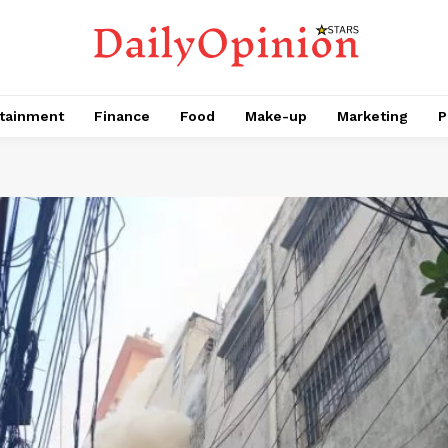
tainment
Finance
Food
Make-up
Marketing
P