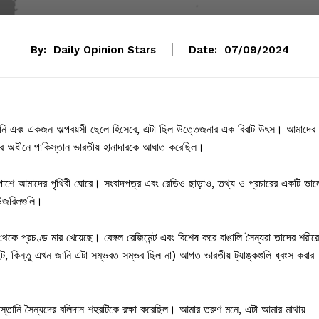
By:
Daily Opinion Stars
Date:
07/09/2024
স্তানি এবং একজন অল্পবয়সী ছেলে হিসেবে, এটা ছিল উত্তেজনার এক বিরাট উৎস। আমাদের
নের অধীনে পাকিস্তান ভারতীয় হানাদারকে আঘাত করেছিল।
চারপাশে আমাদের পৃথিবী ঘোরে। সংবাদপত্র এবং রেডিও ছাড়াও, তথ্য ও প্রচারের একটি ভা
িউজরিলগুলি।
কে প্রচণ্ড মার খেয়েছে। বেঙ্গল রেজিমেন্ট এবং বিশেষ করে বাঙালি সৈন্যরা তাদের শরীরে
ইট, কিন্তু এখন জানি এটা সম্ভবত সম্ভব ছিল না) আগত ভারতীয় ট্যাঙ্কগুলি ধ্বংস করার
স্তানি সৈন্যদের বলিদান শহরটিকে রক্ষা করেছিল। আমার তরুণ মনে, এটা আমার মাথায়