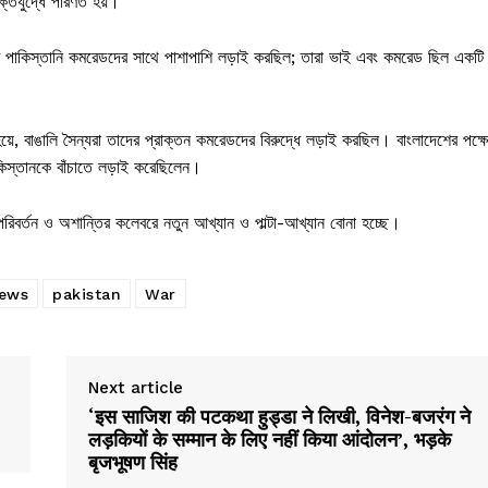
্তিযুদ্ধে পরিণত হয়।
দের পাকিস্তানি কমরেডদের সাথে পাশাপাশি লড়াই করছিল; তারা ভাই এবং কমরেড ছিল একটি
হয়ে, বাঙালি সৈন্যরা তাদের প্রাক্তন কমরেডদের বিরুদ্ধে লড়াই করছিল। বাংলাদেশের পক্ষ
িস্তানকে বাঁচাতে লড়াই করেছিলেন।
রিবর্তন ও অশান্তির কলেবরে নতুন আখ্যান ও পাল্টা-আখ্যান বোনা হচ্ছে।
news
pakistan
War
Next article
‘इस साजिश की पटकथा हुड्डा ने लिखी, विनेश-बजरंग ने
लड़कियों के सम्मान के लिए नहीं किया आंदोलन’, भड़के
बृजभूषण सिंह