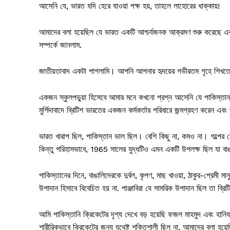
আসেনি যে, ভারত যদি হেরে যাওয়া পক্ষ হয়, তাহলে লাহোরের ধাক্কায়!
আমাদের বলা হয়েছিল যে ভারত একটি আশ্চর্যজনক আক্রমণ শুরু করেছে এব
সম্পর্কে জানলাম.
জাতীয়তাবাদ একটা পাগলামি। আপনি আপনার হৃদয়ের গভীরতম গৃহে শিখতে 
একজন স্কুলপড়ুয়া হিসেবে আমার মনে কখনো প্রশ্ন আসেনি যে পাকিস্তান
মুর্শিদাবাদে ব্রিটিশ ভারতের একজন কর্মকর্তার পরিবারে জন্মগ্রহণ করেন এবং প
ভারত খারাপ ছিল, পাকিস্তান ভাল ছিল। বেশি কিছু না, কমও না। গল্পের শে
কিন্তু পরিহাসভাবে, 1965 সালের যুদ্ধটিও এমন একটি উপলক্ষ ছিল যা বাঙা
পাকিস্তানের দিনে, বাঙালিদেরকে দুর্বল, কৃপণ, মাছ খাওয়া, ঠাকুর-প্রেমী মা
উপাদান হিসাবে বিবেচিত হয় না. পাঞ্জাবিরা যে সামরিক উপাদান ছিল তা ব
আমি পাকিস্তানি ক্রিকেটের দৃশ্য দেখে বড় হয়েছি ফজল মাহমুদ এবং হান
শারীরিকভাবে ক্রিকেটের জন্য যথেষ্ট শক্তিশালী ছিল না, আমাদের বলা হয