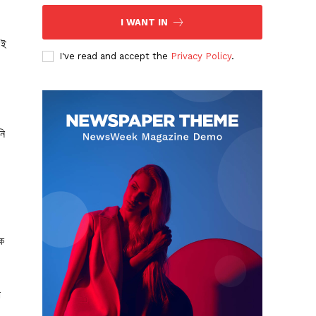
I WANT IN
এই
I've read and accept the
Privacy Policy
.
নি
িক
া