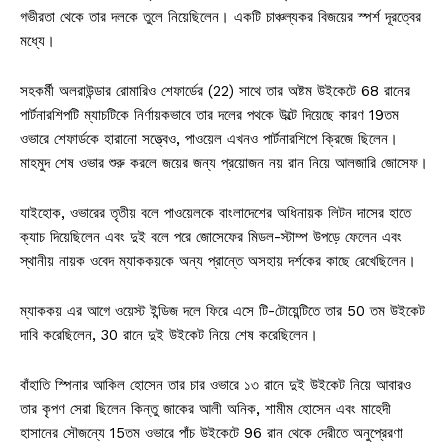
গভীরতা থেকে তার দলকে তুলে নিয়েছিলেন। একটি চাঞ্চল্যকর বিজয়ের স্পর্শ দূরত্বের
মধ্যে।
সহকর্মী অলরাউন্ডার রোমারিও শেফার্ডের (22) সাথে তার অষ্টম উইকেটে 68 রানের
পার্টনারশিপটি ম্যাচটিকে নির্ণায়কভাবে তার দলের পথকে উল্টে দিয়েছে কারণ 19তম
ওভারে শেফার্ডকে হারানো সত্ত্বেও, পাওয়েল এখনও পার্টনারশিপে ক্রিজে ছিলেন।
মাহমুদ শেষ ওভার শুরু করলে জয়ের জন্য প্রয়োজন নয় রান নিয়ে আলজারি জোসেফ।
যাইহোক, ওভারের তৃতীয় বলে পাওয়েলকে বাংলাদেশের অধিনায়ক লিটন দাসের হাতে
ক্যাচ দিয়েছিলেন এবং দুই বলে পরে জোসেফের মিডল-স্টাম্প উপড়ে ফেলেন এবং
স্থানীয় নায়ক ওবেদ ম্যাককয়কে অন্য প্রান্তে অসহায় দর্শকের কাছে রেখেছিলেন।
ম্যাককয় এর আগে ওয়েস্ট ইন্ডিজ দলে ফিরে এসে টি-টোয়েন্টিতে তার 50 তম উইকেট
দাবি করেছিলেন, 30 রানে দুই উইকেট নিয়ে শেষ করেছিলেন।
বাঁহাতি স্পিনার আকিল হোসেন তার চার ওভারে ১৩ রানে দুই উইকেট নিয়ে আবারও
তার কৃপণ সেরা ছিলেন কিন্তু জাকের আলী অনিক, শামীম হোসেন এবং মাহেদী
হাসানের সৌজন্যে 15তম ওভারে পাঁচ উইকেটে 96 রান থেকে দেরীতে অনুপ্রেরণা