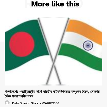
RELATED
More like this
বাংলাদেশের পররাষ্ট্রমন্ত্রীর সাথে ভারতীয় হাইকমিশনারের রুদ্ধদার বৈঠক, সোমবার
বৈঠক প্রধানমন্ত্রীর সাথে
Daily Opinion Stars
-
09/08/2026