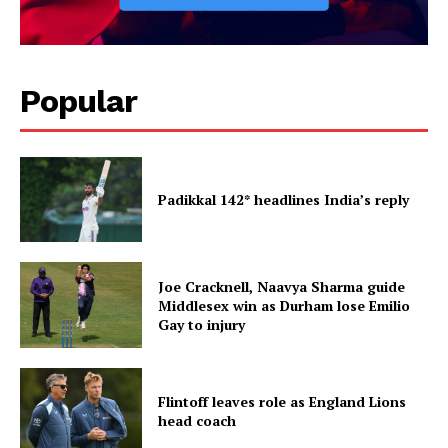
Popular
Padikkal 142* headlines India’s reply
Joe Cracknell, Naavya Sharma guide
Middlesex win as Durham lose Emilio
Gay to injury
Flintoff leaves role as England Lions
head coach