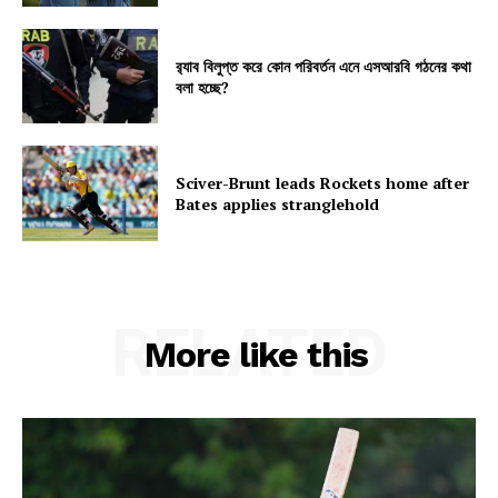
র‍্যাব বিলুপ্ত করে কোন পরিবর্তন এনে এসআরবি গঠনের কথা
বলা হচ্ছে?
Sciver-Brunt leads Rockets home after
Bates applies stranglehold
RELATED
More like this