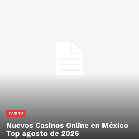
CASINO
Nuevos Casinos Online en México
Top agosto de 2026