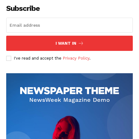
Subscribe
I WANT IN
I've read and accept the
Privacy Policy
.