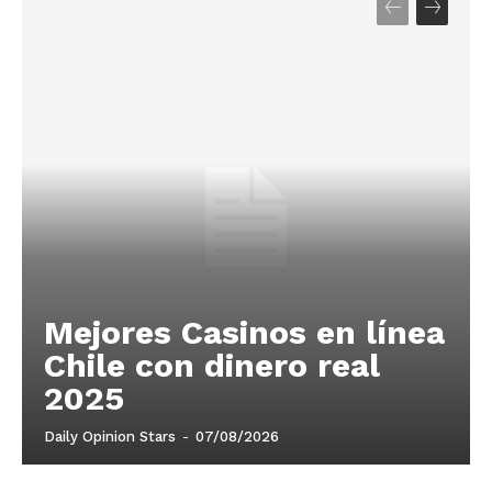
Mejores Casinos en línea
Chile con dinero real
2025
Daily Opinion Stars
-
07/08/2026