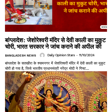
बांग्लादेश: जेशोरेश्वरी मंदिर से देवी काली का मुकुट
चोरी, भारत सरकार ने जांच कराने की अपील की
Daily Opinion Stars
-
11/10/2024
BANGLADESH NEWS
बांग्लादेश के सतखीरा के श्यामनगर में जेशोरेश्वरी मंदिर में देवी काली का मुकुट
चोरी हो गया है, जिसे भारतीय प्रधानमंत्री नरेंद्र मोदी ने गिफ्ट...