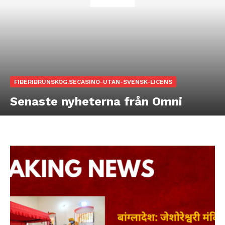
FIBERIBRUNSKOG.SECASINO-UTAN-SVENSK-LICENS
Senaste nyheterna från Omni