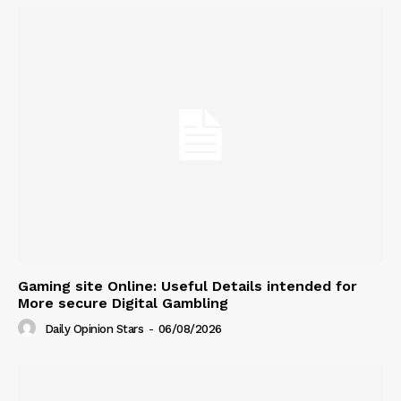
Gaming site Online: Useful Details intended for
More secure Digital Gambling
Daily Opinion Stars
-
06/08/2026