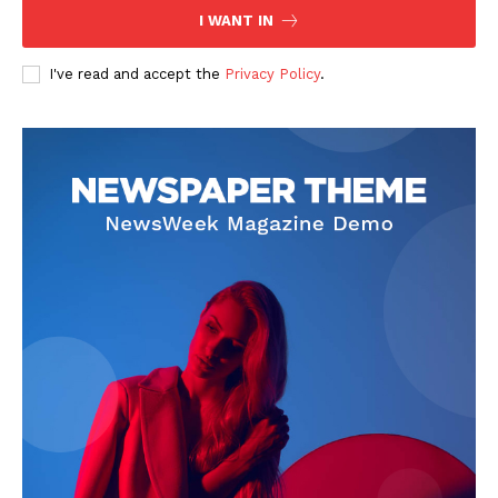
I WANT IN
I've read and accept the
Privacy Policy
.