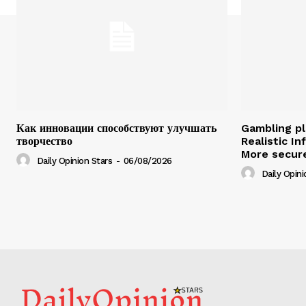
Как инновации способствуют улучшать
Gambling pl
творчество
Realistic I
More secure
Daily Opinion Stars
-
06/08/2026
Daily Opini