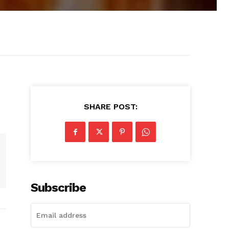
SHARE POST:
Subscribe