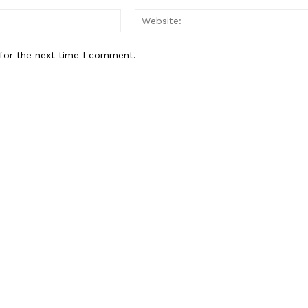
Email:*
for the next time I comment.