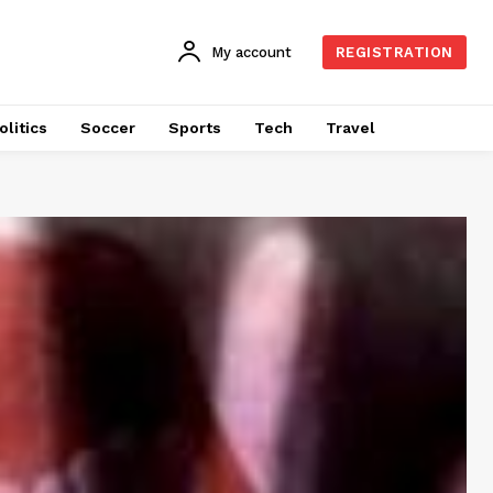
My account
REGISTRATION
olitics
Soccer
Sports
Tech
Travel