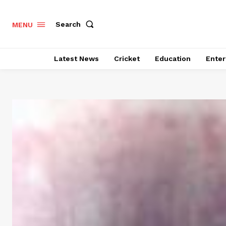
Search
MENU
Latest News
Cricket
Education
Enter