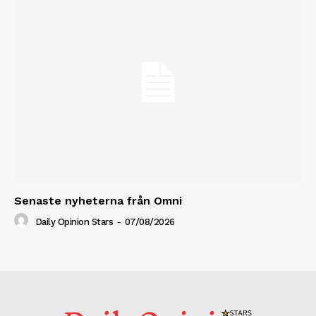
Senaste nyheterna från Omni
Daily Opinion Stars
-
07/08/2026