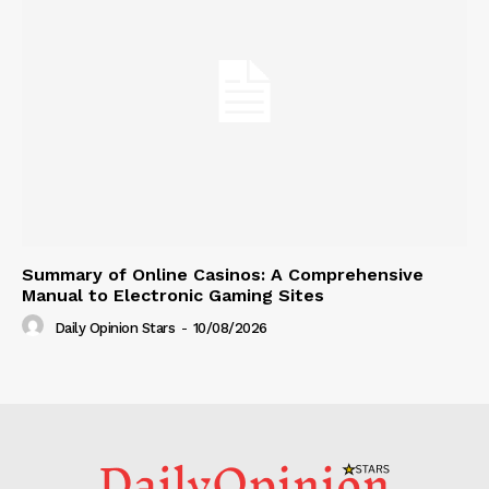
Summary of Online Casinos: A Comprehensive
Manual to Electronic Gaming Sites
Daily Opinion Stars
-
10/08/2026