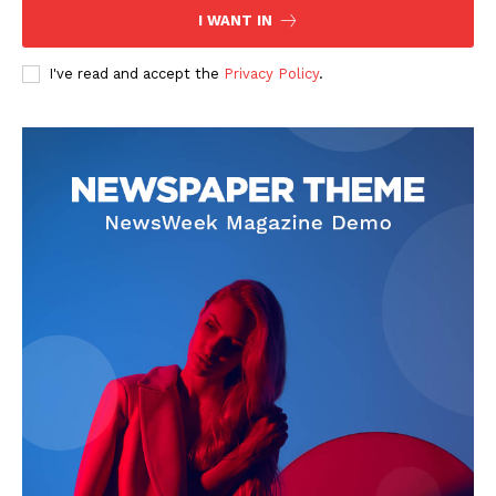
I WANT IN
I've read and accept the
Privacy Policy
.