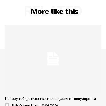
RELATED
More like this
Почему собирательство снова делается популярным
Daily Opinion Stars
-
10/08/2026