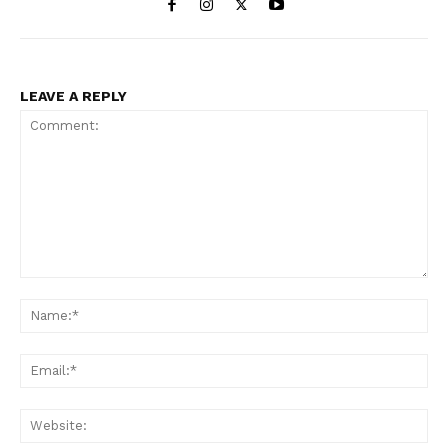
LEAVE A REPLY
Comment:
Na
Ema
Web