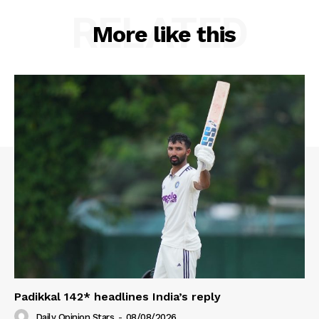
RELATED
More like this
Padikkal 142* headlines India’s reply
Daily Opinion Stars
-
08/08/2026