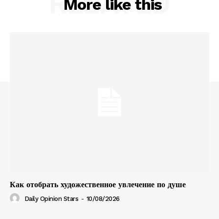
RELATED
More like this
Как отобрать художественное увлечение по душе
Daily Opinion Stars
-
10/08/2026