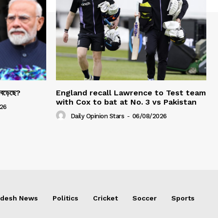
 বেড়েছে?
England recall Lawrence to Test team
with Cox to bat at No. 3 vs Pakistan
26
Daily Opinion Stars
-
06/08/2026
adesh News
Politics
Cricket
Soccer
Sports