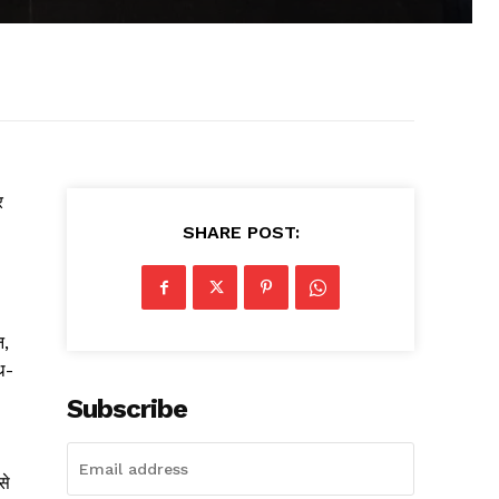
र
SHARE POST:
न,
ाथ-
Subscribe
से