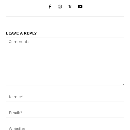
LEAVE A REPLY
Comment:
Na
Ema
Web