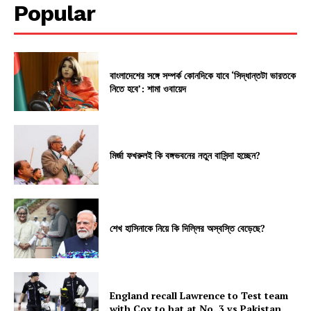
Popular
বাংলাদেশের সঙ্গে সম্পর্ক কোনদিকে যাবে ‘সিদ্ধান্তটা ভারতকে
নিতে হবে’: শামা ওবায়েদ
মির্জা ফখরুলই কি বঙ্গভবনের নতুন বাসিন্দা হচ্ছেন?
শেখ হাসিনাকে নিয়ে কি দিল্লির অস্বস্তি বেড়েছে?
England recall Lawrence to Test team
with Cox to bat at No. 3 vs Pakistan